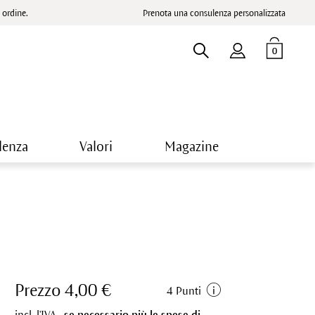
ordine.
Prenota una consulenza personalizzata
0
lenza
Valori
Magazine
Prezzo 4,00 €
4 Punti
incl. l'IVA.,
se necessario più le spese di