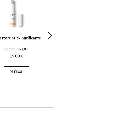
ettore stick purificante
Bagno di vapore per il viso
Contenuto
1,9 g
Contenuto
100 ml
19,00 €
30,00 €
DETTAGLI
DETTAGLI