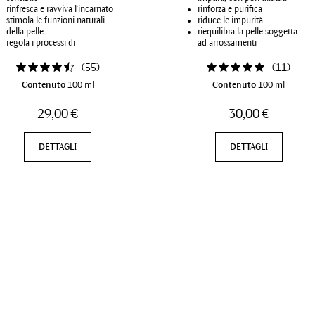
rinfresca e ravviva l'incarnato
rinforza e purifica
stimola le funzioni naturali
riduce le impurità
della pelle
riequilibra la pelle soggetta
regola i processi di
ad arrossamenti
idratazione
(
55
)
(
11
)
Contenuto
100 ml
Contenuto
100 ml
29,00 €
30,00 €
DETTAGLI
DETTAGLI