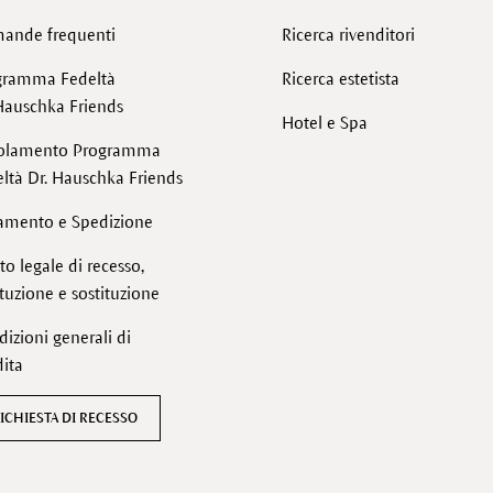
ande frequenti
Ricerca rivenditori
gramma Fedeltà
Ricerca estetista
Hauschka Friends
Hotel e Spa
olamento Programma
ltà Dr. Hauschka Friends
amento e Spedizione
tto legale di recesso,
ituzione e sostituzione
izioni generali di
ita
ICHIESTA DI RECESSO