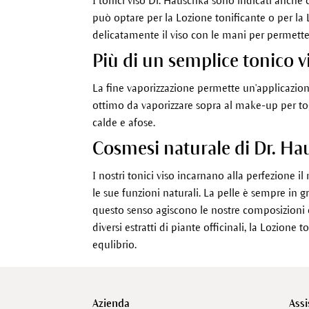
I tonici viso Dr. Hauschka sono indicati anche 
può optare per la Lozione tonificante o per la 
delicatamente il viso con le mani per permett
Più di un semplice tonico v
La fine vaporizzazione permette un'applicazione
ottimo da vaporizzare sopra al make-up per togl
calde e afose.
Cosmesi naturale di Dr. Ha
I nostri tonici viso incarnano alla perfezione i
le sue funzioni naturali. La pelle è sempre in g
questo senso agiscono le nostre composizioni e 
diversi estratti di piante officinali, la Lozione 
equlibrio.
Azienda
Assi