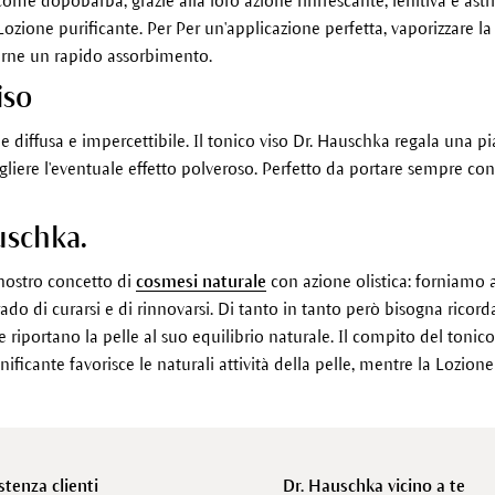
come dopobarba, grazie alla loro azione rinfrescante, lenitiva e astr
Lozione purificante. Per Per un'applicazione perfetta, vaporizzare l
erne un rapido assorbimento.
iso
 diffusa e impercettibile. Il tonico viso Dr. Hauschka regala una pia
iere l'eventuale effetto polveroso. Perfetto da portare sempre con t
uschka.
l nostro concetto di
cosmesi naturale
con azione olistica: forniamo a
rado di curarsi e di rinnovarsi. Di tanto in tanto però bisogna ricord
riportano la pelle al suo equilibrio naturale. Il compito del tonico
tonificante favorisce le naturali attività della pelle, mentre la Lozione
stenza clienti
Dr. Hauschka vicino a te