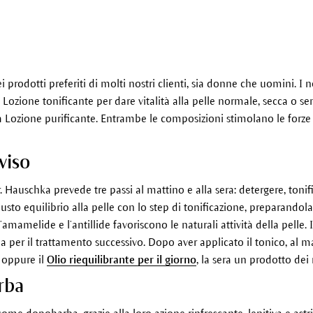
prodotti preferiti di molti nostri clienti, sia donne che uomini. I n
la Lozione tonificante per dare vitalità alla pelle normale, secca o se
 la Lozione purificante. Entrambe le composizioni stimolano le forze 
viso
Dr. Hauschka prevede tre passi al mattino e alla sera: detergere, toni
giusto equilibrio alla pelle con lo step di tonificazione, preparandola
mamelide e l’antillide favoriscono le naturali attività della pelle. I 
la per il trattamento successivo. Dopo aver applicato il tonico, al
oppure il
Olio riequilibrante per il giorno
, la sera un prodotto dei
rba