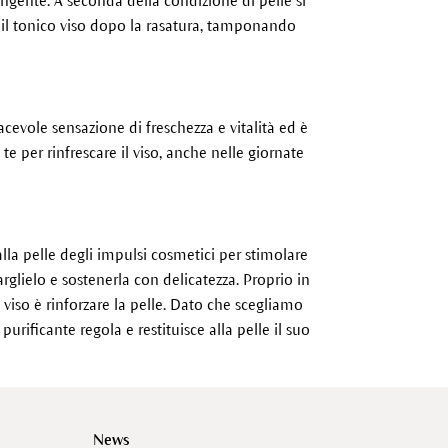
ingente. A seconda della condizione di pelle si
a il tonico viso dopo la rasatura, tamponando
cevole sensazione di freschezza e vitalità ed è
e per rinfrescare il viso, anche nelle giornate
lla pelle degli impulsi cosmetici per stimolare
arglielo e sostenerla con delicatezza. Proprio in
 viso è rinforzare la pelle. Dato che scegliamo
 purificante regola e restituisce alla pelle il suo
News