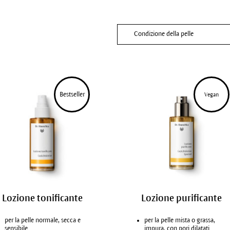
Condizione della pelle
Pelle normale
Pelle secca
Pelle mista
Bestseller
Vegan
Pelle grassa, impura
Pelle disidratata
Lozione tonificante
Lozione purificante
per la pelle normale, secca e
per la pelle mista o grassa,
sensibile
impura, con pori dilatati