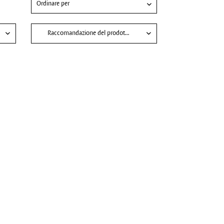
Raccomandazione del prodotto per
Affinare i pori
Brufoli e comedoni
Incarnato luminoso
Intensificare il trattamento
Trattamento viso uomo
Vegana