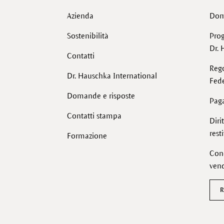
Azienda
Dom
Sostenibilità
Pro
Dr. 
Contatti
Reg
Dr. Hauschka International
Fede
Domande e risposte
Pag
Contatti stampa
Diri
rest
Formazione
Cond
vend
R