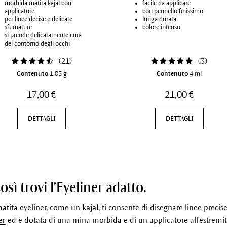
morbida matita kajal con
facile da applicare
applicatore
con pennello finissimo
per linee decise e delicate
lunga durata
sfumature
colore intenso
si prende delicatamente cura
del contorno degli occhi
(
21
)
(
3
)
Contenuto
1,05 g
Contenuto
4 ml
17,00 €
21,00 €
DETTAGLI
DETTAGLI
sì trovi l’Eyeliner adatto.
 matita eyeliner, come un
kajal
, ti consente di disegnare linee precis
er
ed è dotata di una mina morbida e di un applicatore all'estremit