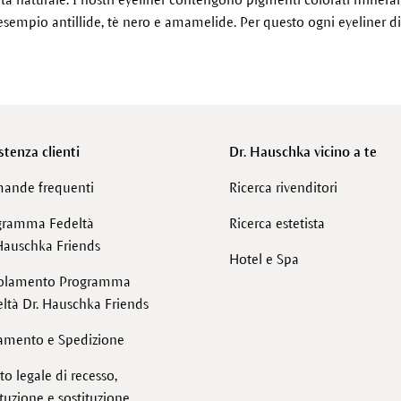
ad esempio antillide, tè nero e amamelide. Per questo ogni eyeliner 
stenza clienti
Dr. Hauschka vicino a te
ande frequenti
Ricerca rivenditori
gramma Fedeltà
Ricerca estetista
Hauschka Friends
Hotel e Spa
olamento Programma
ltà Dr. Hauschka Friends
amento e Spedizione
tto legale di recesso,
ituzione e sostituzione