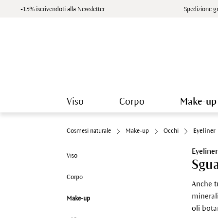
-15% iscrivendoti alla Newsletter
Spedizione gr
Viso
Corpo
Make-up
Cosmesi naturale
Make-up
Occhi
Eyeliner
Eyeline
Viso
Sgua
Corpo
Anche tu
minerali
Make-up
oli bota