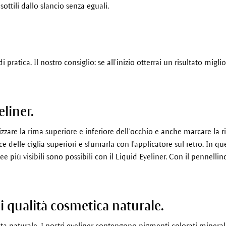
ottili dallo slancio senza eguali.
.
di pratica. Il nostro consiglio: se all’inizio otterrai un risultato m
eliner.
izzare la rima superiore e inferiore dell’occhio e anche marcare la 
e delle ciglia superiori e sfumarla con l'applicatore sul retro. In qu
ee più visibili sono possibili con il Liquid Eyeliner. Con il pennelli
i qualità cosmetica naturale.
 naturale. I nostri eyeliner contengono pigmenti colorati minerali, 