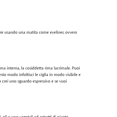
igliore usando una matita come eyeliner, ovvero
rima interna, la cosiddetta rima lacrimale. Puoi
esto modo infoltisci le ciglia in modo visibile e
no crei uno sguardo espressivo e se vuoi
oli e cere vegetali ed estratti di piante