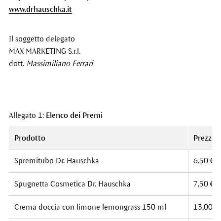
www.drhauschka.it
Il soggetto delegato
MAX MARKETING S.r.l.
dott.
Massimiliano Ferrari
Allegato 1:
Elenco dei Premi
Prodotto
Prezzo a
Spremitubo Dr. Hauschka
6,50 €
Spugnetta Cosmetica Dr. Hauschka
7,50 €
Crema doccia con limone lemongrass 150 ml
13,00 €