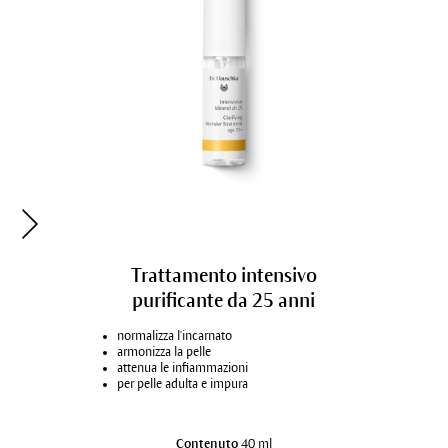
Maschera rivitalizzante
Trattamento intensivo
purificante da 25 anni
rinfresca e tonifica
normalizza l'incarnato
affina l'incarnato
armonizza la pelle
adatta anche come trattamento dopo
attenua le infiammazioni
sole
per pelle adulta e impura
per tutte le condizioni di pelle
Contenuto
Contenuto
30 ml
40 ml