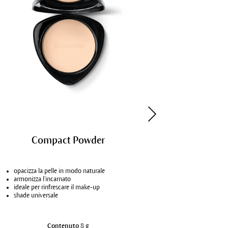
Compact Powder
Colour Co
opacizza la pelle in modo naturale
conferisce alla
armonizza l’incarnato
migliora l'incar
ideale per rinfrescare il make-up
diverse tonalità
shade universale
un equilibrio c
Contenuto
8 g
Co