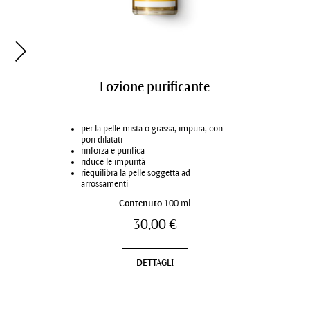
Balsamo detergente
Lozione purificante
per tutte le condizioni di pelle
per la pelle mista o grassa, impura, con
pulisce a fondo, nutre delicatamente
pori dilatati
rimuove il make-up leggero
rinforza e purifica
texture rinfrescante gel to milk
riduce le impurità
riequilibra la pelle soggetta ad
arrossamenti
Contenuto
Contenuto
75 ml
100 ml
22,00 €
30,00 €
DETTAGLI
DETTAGLI