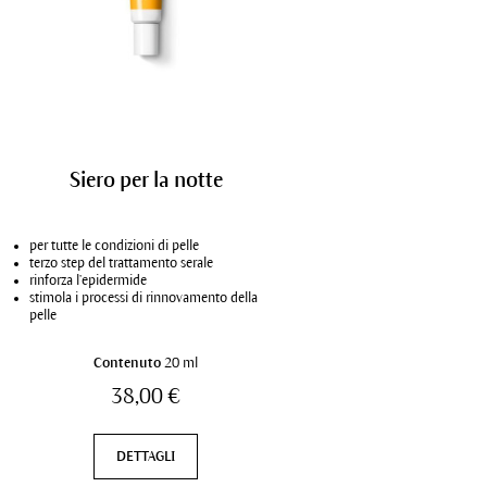
Crema detergente
Siero per la notte
Balsamo de
r tutte le condizioni di pelle
per tutte le condizioni di pelle
per tutte le condizioni d
terge e vivifica
terzo step del trattamento serale
pulisce a fondo, nutre
fina la grana della pelle
rinforza l’epidermide
rimuove il make-up le
eserva il naturale film idrolipidico
stimola i processi di rinnovamento della
texture rinfrescante gel
pelle
Contenuto
Contenuto
50 ml
20 ml
Contenut
19,00 €
38,00 €
22,00
DETTAGLI
DETTAGLI
DETTAG