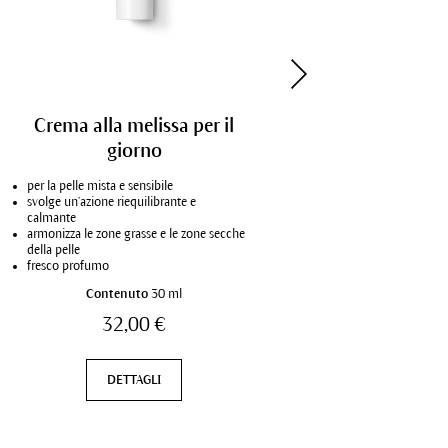
Crema alla melissa per il
Fluido eq
giorno
per la pelle mista e sensibile
regola la pelle 
svolge un’azione riequilibrante e
attenua le impu
calmante
opacizza la zon
armonizza le zone grasse e le zone secche
ideale come ba
della pelle
fresco profumo
Contenuto
30 ml
Con
32,00 €
DETTAGLI