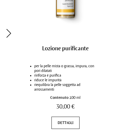
Struccante per gli occhi
Lozione purificante
rimuove delicatamente il make-up dagli
per la pelle mista o grassa, impura, con
pe
occhi
pori dilatati
de
formula bifasica
rinforza e purifica
af
con eufrasia, rosa e finocchio
riduce le impurità
pr
per tutte le condizioni di pelle
riequilibra la pelle soggetta ad
arrossamenti
Contenuto
Contenuto
75 ml
100 ml
29,00 €
30,00 €
DETTAGLI
DETTAGLI