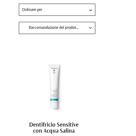
Raccomandazione del prodotto per
Denti sensibili
Gengive infiammate
Prevenire la formazione di tartaro e carie
Vegana
Dentifricio Sensitive
con Acqua Salina