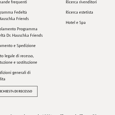
ande frequenti
Ricerca rivenditori
gramma Fedeltà
Ricerca estetista
Hauschka Friends
Hotel e Spa
olamento Programma
ltà Dr. Hauschka Friends
amento e Spedizione
tto legale di recesso,
ituzione e sostituzione
izioni generali di
ita
ICHIESTA DI RECESSO