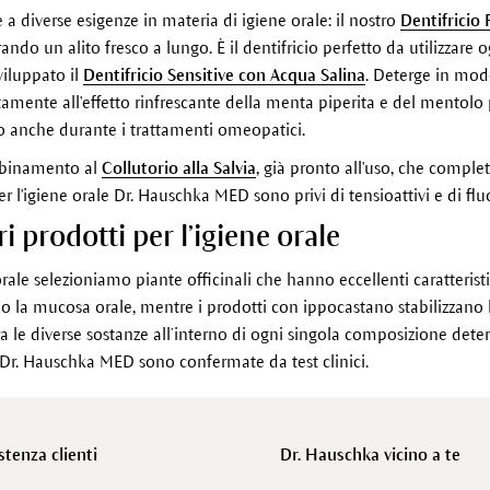
 a diverse esigenze in materia di igiene orale: il nostro
Dentifricio 
do un alito fresco a lungo. È il dentifricio perfetto da utilizzare ogn
viluppato il
Dentifricio Sensitive con Acqua Salina
. Deterge in modo
nte all'effetto rinfrescante della menta piperita e del mentolo per 
to anche durante i trattamenti omeopatici.
 abbinamento al
Collutorio alla Salvia
, già pronto all'uso, che complet
per l'igiene orale Dr. Hauschka MED sono privi di tensioattivi e di flu
ri prodotti per l’igiene orale
orale selezioniamo piante officinali che hanno eccellenti caratteristi
o la mucosa orale, mentre i prodotti con ippocastano stabilizzano 
ra le diverse sostanze all’interno di ogni singola composizione determ
ale Dr. Hauschka MED sono confermate da test clinici.
stenza clienti
Dr. Hauschka vicino a te