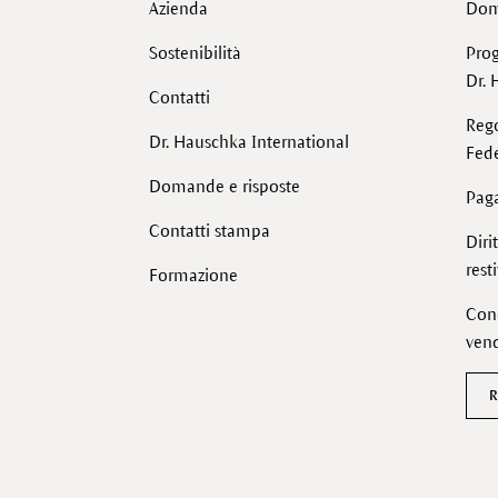
Azienda
Dom
Sostenibilità
Pro
Dr. 
Contatti
Reg
Dr. Hauschka International
Fede
Domande e risposte
Pag
Contatti stampa
Diri
rest
Formazione
Cond
vend
R