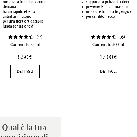
rimuove a fondo la placca
supporta la pulizia dei denti
dentaria
previene le infiammazioni
ha un rapido effetto
rinforza e tonifica le gengive
antinfiammatorio
per un alito fresco
per una flora orale stabile
lunga sensazione di
freschezza
(
9
)
(
6
)
Contenuto
75 ml
Contenuto
300 ml
8,50 €
17,00 €
DETTAGLI
DETTAGLI
Qual è la tua 