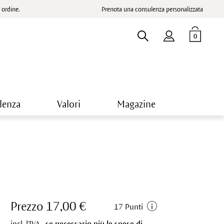
ordine.
Prenota una consulenza personalizzata
0
lenza
Valori
Magazine
Prezzo 17,00 €
17 Punti
incl. l'IVA.,
se necessario più le spese di