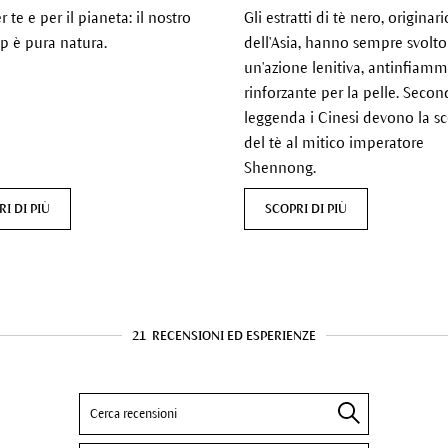
r te e per il pianeta: il nostro
Gli estratti di tè nero, originari
 è pura natura.
dell'Asia, hanno sempre svolto
un'azione lenitiva, antinfiamm
rinforzante per la pelle.
Secon
leggenda i Cinesi devono la s
del tè al mitico imperatore
Shennong.
I DI PIÙ
SCOPRI DI PIÙ
21
RECENSIONI ED ESPERIENZE