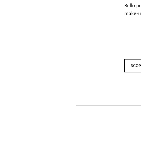
Bello pe
make-up
SCOPR