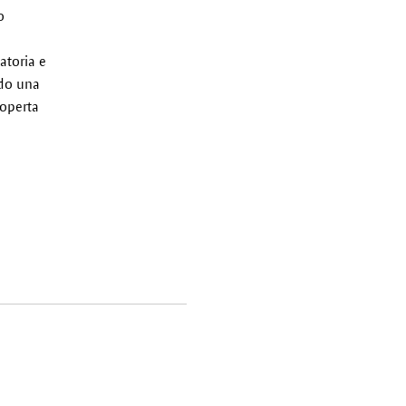
o
atoria e
do una
coperta