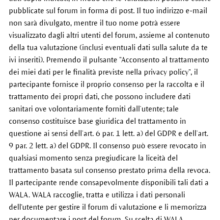
pubblicate sul forum in forma di post. Il tuo indirizzo e-mail
non sarà divulgato, mentre il tuo nome potrà essere
visualizzato dagli altri utenti del forum, assieme al contenuto
della tua valutazione (inclusi eventuali dati sulla salute da te
ivi inseriti). Premendo il pulsante "Acconsento al trattamento
dei miei dati per le finalità previste nella privacy policy", il
partecipante fornisce il proprio consenso per la raccolta e il
trattamento dei propri dati, che possono includere dati
sanitari ove volontariamente forniti dall’utente; tale
consenso costituisce base giuridica del trattamento in
questione ai sensi dell’art. 6 par. 1 lett. a) del GDPR e dell’art.
9 par. 2 lett. a) del GDPR. Il consenso può essere revocato in
qualsiasi momento senza pregiudicare la liceità del
trattamento basata sul consenso prestato prima della revoca.
Il partecipante rende consapevolmente disponibili tali dati a
WALA. WALA raccoglie, tratta e utilizza i dati personali
dell'utente per gestire il forum di valutazione e li memorizza
per documentare i post del forum. Su scelta di WALA,