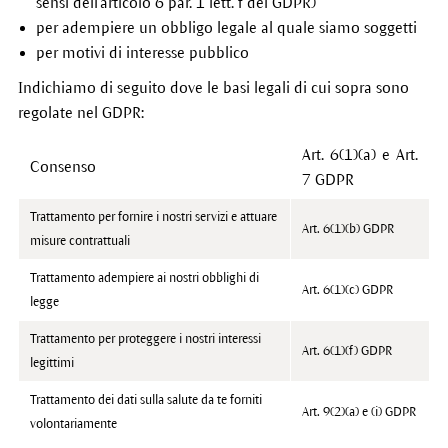
sensi dell'articolo 6 par. 1 lett. f del GDPR)
per adempiere un obbligo legale al quale siamo soggetti
per motivi di interesse pubblico
Indichiamo di seguito dove le basi legali di cui sopra sono
regolate nel GDPR:
Art. 6(1)(a) e Art.
Consenso
7 GDPR
Trattamento per fornire i nostri servizi e attuare
Art. 6(1)(b) GDPR
misure contrattuali
Trattamento adempiere ai nostri obblighi di
Art. 6(1)(c) GDPR
legge
Trattamento per proteggere i nostri interessi
Art. 6(1)(f) GDPR
legittimi
Trattamento dei dati sulla salute da te forniti
Art. 9(2)(a) e (i) GDPR
volontariamente