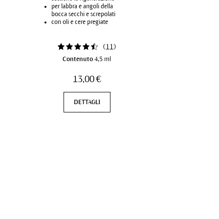
per labbra e angoli della
bocca secchi e screpolati
con oli e cere pregiate
(
11
)
Contenuto
4,5 ml
13,00 €
DETTAGLI