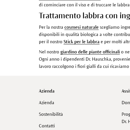
di cominciare con il viso e di truccare le labb
Trattamento labbra con ingr
Per la nostra
cosmesi naturale
scegliamo ingre
disponibili in qualità biologica a volte contri
per il nostro
Stick per le labbra
e per molti altr
Nel nostro
giardino delle piante officinali
o nel
Ogni anno i dipendenti Dr. Hauschka, provenienti
lavoro raccolgono i fiori gialli da cui ricaviamo
Azienda
Assi
Azienda
Dom
Sostenibilità
Pro
Dr. 
Contatti