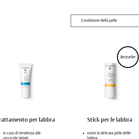
Condizione della pelle
Pelle normale
Tutte le condizioni di pelle
Pelle secca
Bestseller
Pelle mista
Pelle matura
Pelle grassa, impura
Pelle disidratata
rattamento per labbra
Stick per le labbra
in caso di tendenza alle
nutre la delicata pelle delle
vescicole labiali
labbra