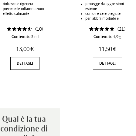
rinfresca e rigenera
protegge da aggressioni
previene le infiammazioni
esterne
effetto calmante
con oli e cere pregiate
per labbra morbide e
vellutate
(
10
)
(
21
)
Contenuto
5 ml
Contenuto
4,9 g
13,00 €
11,50 €
DETTAGLI
DETTAGLI
Qual è la tua 
condizione di 