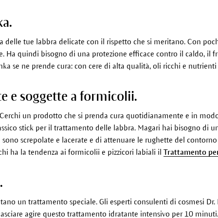
ka.
delle tue labbra delicate con il rispetto che si meritano. Con pochi s
. Ha quindi bisogno di una protezione efficace contro il caldo, il fre
ka se ne prende cura: con cere di alta qualità, oli ricchi e nutrienti e
e e soggette a formicolii.
? Cerchi un prodotto che si prenda cura quotidianamente e in modo 
lassico stick per il trattamento delle labbra. Magari hai bisogno di 
sono screpolate e lacerate e di attenuare le rughette del contorno
i ha la tendenza ai formicolii e pizzicori labiali il
Trattamento per
.
eritano un trattamento speciale. Gli esperti consulenti di cosmesi 
 lasciare agire questo trattamento idratante intensivo per 10 minut