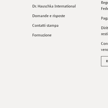
Reg
Dr. Hauschka International
Fede
Domande e risposte
Pag
Contatti stampa
Diri
rest
Formazione
Cond
vend
R
Facebook
Instagram