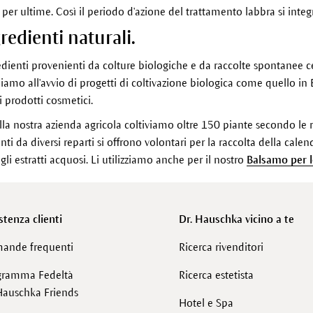
ra per ultime. Così il periodo d'azione del trattamento labbra si in
edienti naturali.
dienti provenienti da colture biologiche e da raccolte spontanee ce
buiamo all'avvio di progetti di coltivazione biologica come quello i
i prodotti cosmetici.
la nostra azienda agricola coltiviamo oltre 150 piante secondo le r
 da diversi reparti si offrono volontari per la raccolta della calendu
 gli estratti acquosi. Li utilizziamo anche per il nostro
Balsamo per l
stenza clienti
Dr. Hauschka vicino a te
ande frequenti
Ricerca rivenditori
gramma Fedeltà
Ricerca estetista
Hauschka Friends
Hotel e Spa