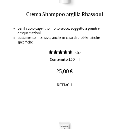
Crema Shampoo argilla Rhassoul
per il cuoio capelluto molto secco, soggetto a pruriti e
desquamazioni
trattamento intensivo, anche in caso di problematiche
specifiche
deterge in modo particolarmente delicato
attenua velocemente il prurito
(
5
)
Contenuto
150 ml
25,00 €
DETTAGLI