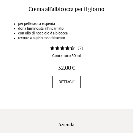
Crema all’albicocca per il giorno
per pelle secca e spenta
dona luminosità all'incarnato
con olio di nocciolo d'albicocca
texture a rapido assorbimento
(
7
)
Contenuto
30 ml
32,00 €
DETTAGLI
Azienda