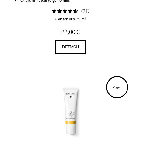
texture rinfrescante gel to milk
(
21
)
Contenuto
75 ml
22,00 €
DETTAGLI
Vegan