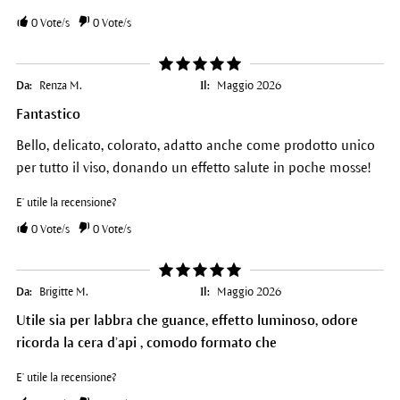
0
Vote/s
0
Vote/s
Da:
Renza M.
Il:
Maggio 2026
Fantastico
Bello, delicato, colorato, adatto anche come prodotto unico
per tutto il viso, donando un effetto salute in poche mosse!
E' utile la recensione?
0
Vote/s
0
Vote/s
Da:
Brigitte M.
Il:
Maggio 2026
Utile sia per labbra che guance, effetto luminoso, odore
ricorda la cera d’api , comodo formato che
E' utile la recensione?