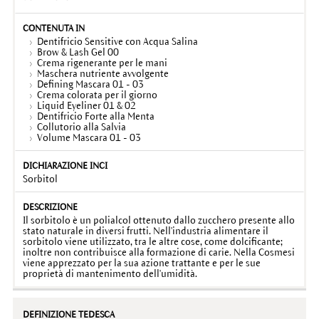
Dentifricio Sensitive con Acqua Salina
Brow & Lash Gel 00
Crema rigenerante per le mani
Maschera nutriente avvolgente
Defining Mascara 01 - 03
Crema colorata per il giorno
Liquid Eyeliner 01 & 02
Dentifricio Forte alla Menta
Collutorio alla Salvia
Volume Mascara 01 - 03
Sorbitol
Il sorbitolo è un polialcol ottenuto dallo zucchero presente allo
stato naturale in diversi frutti. Nell'industria alimentare il
sorbitolo viene utilizzato, tra le altre cose, come dolcificante;
inoltre non contribuisce alla formazione di carie. Nella Cosmesi
viene apprezzato per la sua azione trattante e per le sue
proprietà di mantenimento dell'umidità.