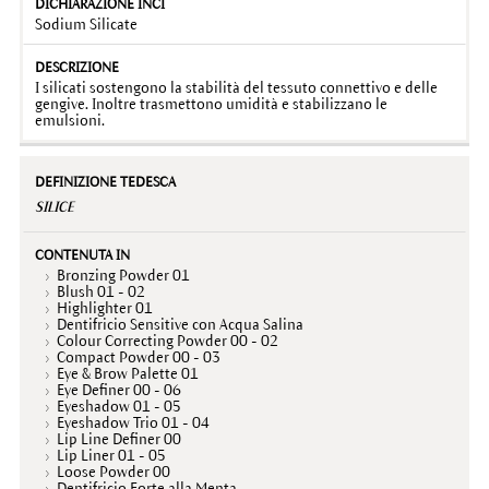
Sodium Silicate
I silicati sostengono la stabilità del tessuto connettivo e delle
gengive. Inoltre trasmettono umidità e stabilizzano le
emulsioni.
SILICE
Bronzing Powder 01
Blush 01 - 02
Highlighter 01
Dentifricio Sensitive con Acqua Salina
Colour Correcting Powder 00 - 02
Compact Powder 00 - 03
Eye & Brow Palette 01
Eye Definer 00 - 06
Eyeshadow 01 - 05
Eyeshadow Trio 01 - 04
Lip Line Definer 00
Lip Liner 01 - 05
Loose Powder 00
Dentifricio Forte alla Menta