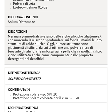
Polvere di seta
Eyebrow definer 01-02
Solum Diatomeae
Nei mari primordiali vivevano delle alghe siliciche (diatomee),
che morendo lasciarono sprofondare sui fondali marini le loro
strutture di acido silicico. Oggi, queste strutture sono
giacimenti di silicio, da cui si ottiene una polvere ricca di
biossido di silicio, che rinforza sia la pelle che i capelli. Il silicio
viene utilizzato anche come componente dalle proprietà
detergenti nei dentifrici.
SOLFATO DI MAGNESIO
Protezione solare viso SPF 10
Protezione solare colorata per il viso SPF 30