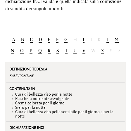
dichiarazione INCI valida è quella indicata sulla confezione
di vendita dei singoli prodotti. .
A
B
C
D
E
F
G
H
I
J
K
L
M
N
O
P
Q
R
S
T
U
V
W
X
Y
Z
Definizione
Contenuta
Dichiarazione
Descrizione
tedesca
in
INCI
SALE COMUNE
Cura di bellezza viso per la notte
Maschera nutriente avvolgente
Crema colorata per il giorno
Siero per la notte
Cura di bellezza viso pelle sensibile per il giorno e per la
notte