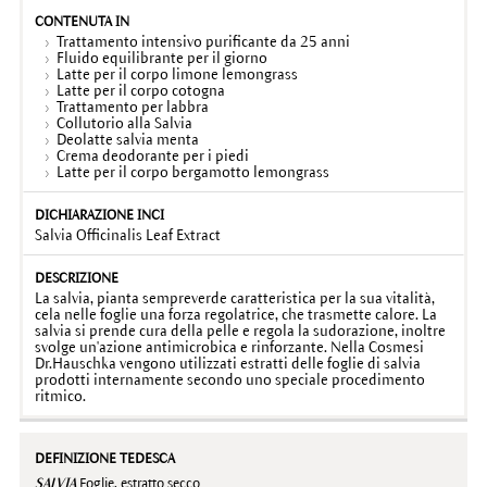
Trattamento intensivo purificante da 25 anni
Fluido equilibrante per il giorno
Latte per il corpo limone lemongrass
Latte per il corpo cotogna
Trattamento per labbra
Collutorio alla Salvia
Deolatte salvia menta
Crema deodorante per i piedi
Latte per il corpo bergamotto lemongrass
Salvia Officinalis Leaf Extract
La salvia, pianta sempreverde caratteristica per la sua vitalità,
cela nelle foglie una forza regolatrice, che trasmette calore. La
salvia si prende cura della pelle e regola la sudorazione, inoltre
svolge un'azione antimicrobica e rinforzante. Nella Cosmesi
Dr.Hauschka vengono utilizzati estratti delle foglie di salvia
prodotti internamente secondo uno speciale procedimento
ritmico.
SALVIA
Foglie, estratto secco