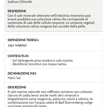
Sodium Chloride
Con il sale minerale ottenuto nell'industria mineraria può
essere prodotta una soluzione salina che corrisponde al
contenuto di sale delle cellule corporee. Le sostanze vegetali
della soluzione salina vengono ben accolte dalla pelle.
SALE MARINO
Gel detergente pino cembro e sale marino
Dentifricio Sensitive con Acqua Salina
Maris Sal
Il sale marino naturale non raffinato contiene non soltanto
cloruro di sodio bensì anche molti altri minerali e
oligoelementi come magnesio, potassio, calcio e selenio. In
combinazione con l'acqua salata di Bad Duerrenberg svolge
un'azione remineralizzante.