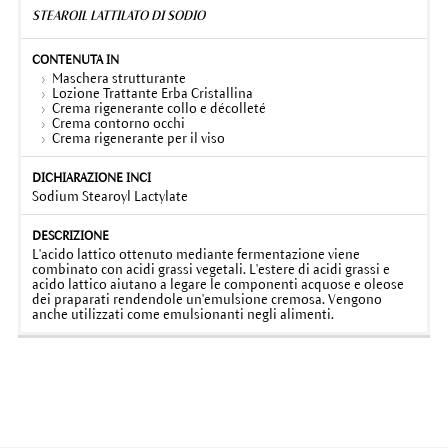
STEAROIL LATTILATO DI SODIO
Maschera strutturante
Lozione Trattante Erba Cristallina
Crema rigenerante collo e décolleté
Crema contorno occhi
Crema rigenerante per il viso
Sodium Stearoyl Lactylate
L'acido lattico ottenuto mediante fermentazione viene
combinato con acidi grassi vegetali. L'estere di acidi grassi e
acido lattico aiutano a legare le componenti acquose e oleose
dei praparati rendendole un'emulsione cremosa. Vengono
anche utilizzati come emulsionanti negli alimenti.