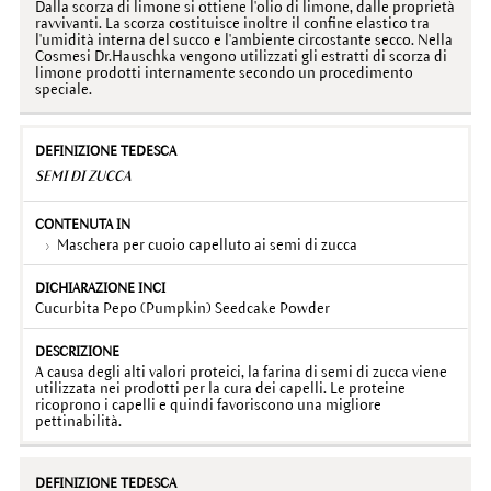
Dalla scorza di limone si ottiene l'olio di limone, dalle proprietà
ravvivanti. La scorza costituisce inoltre il confine elastico tra
l'umidità interna del succo e l'ambiente circostante secco. Nella
Cosmesi Dr.Hauschka vengono utilizzati gli estratti di scorza di
limone prodotti internamente secondo un procedimento
speciale.
SEMI DI ZUCCA
Maschera per cuoio capelluto ai semi di zucca
Cucurbita Pepo (Pumpkin) Seedcake Powder
A causa degli alti valori proteici, la farina di semi di zucca viene
utilizzata nei prodotti per la cura dei capelli. Le proteine ​​
ricoprono i capelli e quindi favoriscono una migliore
pettinabilità.