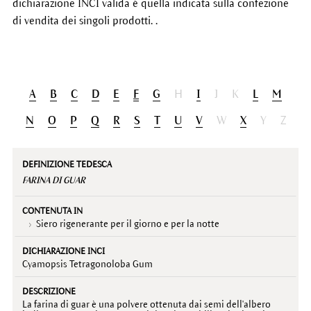
dichiarazione INCI valida è quella indicata sulla confezione
di vendita dei singoli prodotti. .
A
B
C
D
E
F
G
H
I
J
K
L
M
N
O
P
Q
R
S
T
U
V
W
X
Y
Z
Definizione
Contenuta
Dichiarazione
Descrizione
tedesca
in
INCI
FARINA DI GUAR
Siero rigenerante per il giorno e per la notte
Cyamopsis Tetragonoloba Gum
La farina di guar è una polvere ottenuta dai semi dell'albero