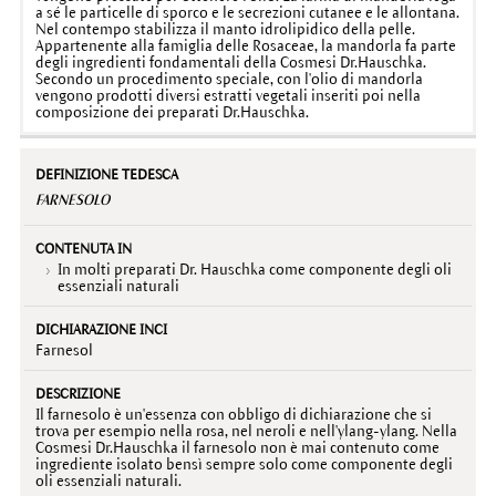
a sé le particelle di sporco e le secrezioni cutanee e le allontana.
Nel contempo stabilizza il manto idrolipidico della pelle.
Appartenente alla famiglia delle Rosaceae, la mandorla fa parte
degli ingredienti fondamentali della Cosmesi Dr.Hauschka.
Secondo un procedimento speciale, con l'olio di mandorla
vengono prodotti diversi estratti vegetali inseriti poi nella
composizione dei preparati Dr.Hauschka.
FARNESOLO
In molti preparati Dr. Hauschka come componente degli oli
essenziali naturali
Farnesol
Il farnesolo è un'essenza con obbligo di dichiarazione che si
trova per esempio nella rosa, nel neroli e nell'ylang-ylang. Nella
Cosmesi Dr.Hauschka il farnesolo non è mai contenuto come
ingrediente isolato bensì sempre solo come componente degli
oli essenziali naturali.