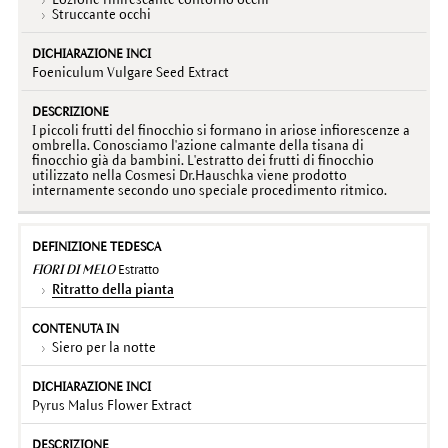
Struccante occhi
Foeniculum Vulgare Seed Extract
I piccoli frutti del finocchio si formano in ariose infiorescenze a
ombrella. Conosciamo l'azione calmante della tisana di
finocchio già da bambini. L'estratto dei frutti di finocchio
utilizzato nella Cosmesi Dr.Hauschka viene prodotto
internamente secondo uno speciale procedimento ritmico.
FIORI DI MELO
Estratto
Ritratto della pianta
Siero per la notte
Pyrus Malus Flower Extract