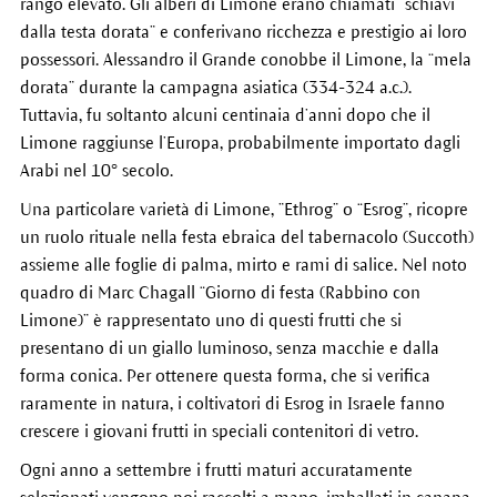
rango elevato. Gli alberi di Limone erano chiamati “schiavi
dalla testa dorata” e conferivano ricchezza e prestigio ai loro
possessori. Alessandro il Grande conobbe il Limone, la “mela
dorata” durante la campagna asiatica (334-324 a.c.).
Tuttavia, fu soltanto alcuni centinaia d’anni dopo che il
Limone raggiunse l’Europa, probabilmente importato dagli
Arabi nel 10° secolo.
Una particolare varietà di Limone, ”Ethrog” o “Esrog”, ricopre
un ruolo rituale nella festa ebraica del tabernacolo (Succoth)
assieme alle foglie di palma, mirto e rami di salice. Nel noto
quadro di Marc Chagall “Giorno di festa (Rabbino con
Limone)” è rappresentato uno di questi frutti che si
presentano di un giallo luminoso, senza macchie e dalla
forma conica. Per ottenere questa forma, che si verifica
raramente in natura, i coltivatori di Esrog in Israele fanno
crescere i giovani frutti in speciali contenitori di vetro.
Ogni anno a settembre i frutti maturi accuratamente