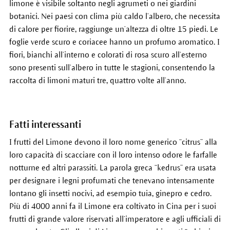
limone è visibile soltanto negli agrumeti o nei giardini
botanici. Nei paesi con clima più caldo l’albero, che necessita
di calore per fiorire, raggiunge un’altezza di oltre 15 piedi. Le
foglie verde scuro e coriacee hanno un profumo aromatico. I
fiori, bianchi all’interno e colorati di rosa scuro all’esterno
sono presenti sull’albero in tutte le stagioni, consentendo la
raccolta di limoni maturi tre, quattro volte all’anno.
Fatti interessanti
I frutti del Limone devono il loro nome generico “citrus” alla
loro capacità di scacciare con il loro intenso odore le farfalle
notturne ed altri parassiti. La parola greca “kedrus” era usata
per designare i legni profumati che tenevano intensamente
lontano gli insetti nocivi, ad esempio tuia, ginepro e cedro.
Più di 4000 anni fa il Limone era coltivato in Cina per i suoi
frutti di grande valore riservati all’imperatore e agli ufficiali di