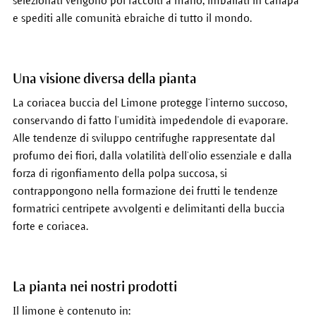
selezionati vengono poi raccolti a mano, imballati in canapa
e spediti alle comunità ebraiche di tutto il mondo.
Una visione diversa della pianta
La coriacea buccia del Limone protegge l’interno succoso,
conservando di fatto l’umidità impedendole di evaporare.
Alle tendenze di sviluppo centrifughe rappresentate dal
profumo dei fiori, dalla volatilità dell’olio essenziale e dalla
forza di rigonfiamento della polpa succosa, si
contrappongono nella formazione dei frutti le tendenze
formatrici centripete avvolgenti e delimitanti della buccia
forte e coriacea.
La pianta nei nostri prodotti
Il limone è contenuto in: