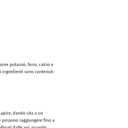
come potassio, ferro, calcio e
gli ingredienti sono contenuti
apice, dando vita a un
che possono raggiungere fino a
ollinati dalle api, quando