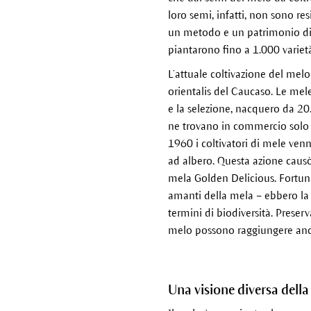
loro semi, infatti, non sono r
un metodo e un patrimonio di c
piantarono fino a 1.000 varietà
L’attuale coltivazione del melo
orientalis del Caucaso. Le mele
e la selezione, nacquero da 20.
ne trovano in commercio solo un
1960 i coltivatori di mele ven
ad albero. Questa azione causò 
mela Golden Delicious. Fortuna
amanti della mela – ebbero la 
termini di biodiversità. Preserv
melo possono raggiungere anch
Una visione diversa della