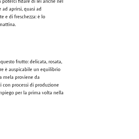
poterci fidare di lei anche nel
e ad aprirsi, quasi ad
e e di freschezza: è lo
mattina.
questo frutto: delicata, rosata,
re è auspicabile un equilibrio
 La mela proviene da
ati con processi di produzione
impiego per la prima volta nella