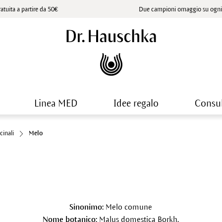
atuita a partire da 50€
Due campioni omaggio su ogni 
Linea MED
Idee regalo
Consu
cinali
Melo
Sinonimo:
Melo comune
Nome botanico:
Malus domestica Borkh.