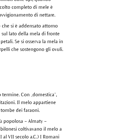
accolto completo di mele è
provvigionamento di nettare.
 – che si è addensato attorno
 sul lato della mela di fronte
petali. Se si osserva la mela in
rpelli che sostengono gli ovuli.
o termine. Con „domestica“,
itazioni. Il melo appartiene
e tombe dei faraoni.
più popolosa – Almaty –
Babilonesi coltivavano il melo a
I al VII secolo a.C.) I Romani