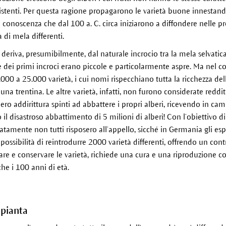
esistenti. Per questa ragione propagarono le varietà buone innestand
onoscenza che dal 100 a. C. circa iniziarono a diffondere nelle pr
 di mela differenti.
 deriva, presumibilmente, dal naturale incrocio tra la mela selvatica 
 dei primi incroci erano piccole e particolarmente aspre. Ma nel cor
000 a 25.000 varietà, i cui nomi rispecchiano tutta la ricchezza del
a trentina. Le altre varietà, infatti, non furono considerate redditi
nero addirittura spinti ad abbattere i propri alberi, ricevendo in c
il disastroso abbattimento di 5 milioni di alberi! Con l’obiettivo di
tamente non tutti risposero all’appello, sicché in Germania gli esp
possibilità di reintrodurre 2000 varietà differenti, offrendo un co
are e conservare le varietà, richiede una cura e una riproduzione cos
e i 100 anni di età.
 pianta