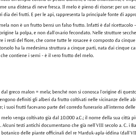
me una distesa di neve fresca. Il melo è pieno di risorse: per un r
ri dia dei frutti. E per le api, rappresenta la principale fonte di ap
mela non è un frutto bensì un falso frutto. Infatti è dal ricettacolo
origine la polpa, e non dall’ovario fecondato. Nelle strutture secche
re i resti del fiore, che come tutte le rosacee è composto da cinque 
l torsolo ha la medesima struttura a cinque parti, nata dai cinque ca
– che contiene i semi - è il vero frutto del melo.
 dal greco malon = mela; benché non si conosca l’origine di quest
ngono definiti gli alberi da frutto coltivati nelle vicinanze delle ab
e; i suoi frutti facevano parte del corredo funerario all’interno dell
 melo venga coltivato già dal 10.000 a.C.; il nome della sua città 
la. Alcuni testi antichi documentano che già nell’VIII secolo a. C. i 
botanico delle piante officinali del re Marduk-apla-iddina (dall’VII