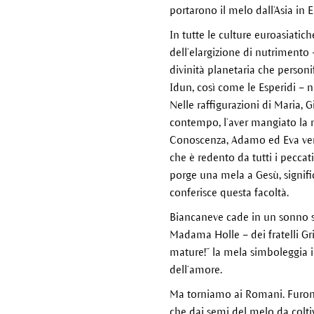
portarono il melo dall’Asia in 
In tutte le culture euroasiatic
dell’elargizione di nutrimento -
divinità planetaria che personi
Idun, così come le Esperidi – n
Nelle raffigurazioni di Maria, 
contempo, l’aver mangiato la m
Conoscenza, Adamo ed Eva venne
che è redento da tutti i peccat
porge una mela a Gesù, signific
conferisce questa facoltà.
Biancaneve cade in un sonno si
Madama Holle – dei fratelli Gr
mature!” la mela simboleggia 
dell‘amore.
Ma torniamo ai Romani. Furono 
che dai semi del melo da coltiva