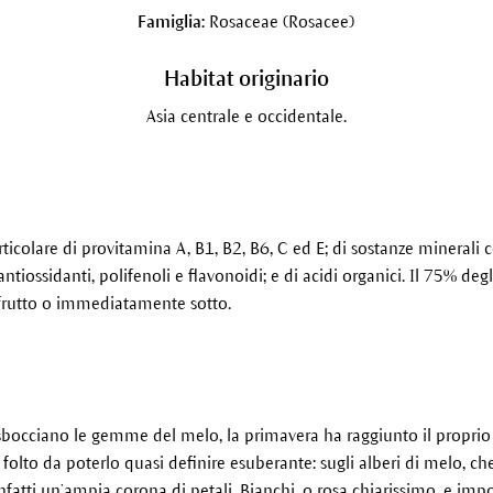
Famiglia:
Rosaceae (Rosacee)
Habitat originario
Asia centrale e occidentale.
rticolare di provitamina A, B1, B2, B6, C ed E; di sostanze minerali 
antiossidanti, polifenoli e flavonoidi; e di acidi organici. Il 75% de
 frutto o immediatamente sotto.
occiano le gemme del melo, la primavera ha raggiunto il proprio 
osì folto da poterlo quasi definire esuberante: sugli alberi di melo, 
infatti un’ampia corona di petali. Bianchi, o rosa chiarissimo, e imp