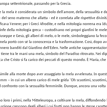
Europa settentrionale, passando per la Grecia.
he la mela è considerata un simbolo dell’amore, della sessualità e de
 del seno materno che allatta - ed è correlata alle rispettive divinità
ficava Venere; per i Greci Afrodite, e nella mitologia norrena era Id
infe della mitologia greca – custodivano nei propri giardini le mele
Giuseppe e Gesù, gli alberi di melo, o le mele, simboleggiano la fec
ela portò con sé la conoscenza e la trasformazione. Così, dopo av
ro banditi dal Giardino dell’Eden. Nelle antiche rappresentazioni
i tiene tra le mani una mela, simbolo del Paradiso ritrovato. Nei di
a che Cristo si fa carico dei peccati di questo mondo. È Maria, che
mile alla morte dopo aver assaggiato la mela avvelenata. In quest
imm – in cui un albero carico di mele grida “Oh scuotimi, scuotimi,
il confronto con la sessualità femminile. Dunque, ancora una volt
loro i primi, nella Mitteleuropa, a coltivare la mela, diffondendo l
zione crescono degli alberi i cui frutti non hanno le stesse caratteri