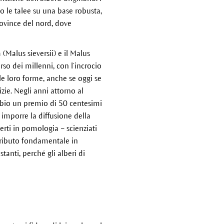
o le talee su una base robusta,
ovince del nord, dove
(Malus sieversii) e il Malus
so dei millenni, con l’incrocio
le loro forme, anche se oggi se
zie. Negli anni attorno al
ambio un premio di 50 centesimi
 imporre la diffusione della
erti in pomologia – scienziati
ntributo fondamentale in
tanti, perché gli alberi di