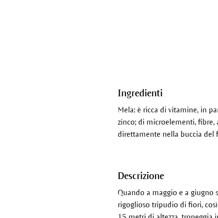
Ingredienti
Mela: è ricca di vitamine, in pa
zinco; di microelementi, fibre, 
direttamente nella buccia del
Descrizione
Quando a maggio e a giugno sb
rigoglioso tripudio di fiori, c
15 metri di altezza, troneggia 