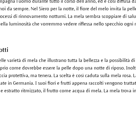
pagna l’uomo durante tutto il corso dell’anno, ed è così diffusa da 
oi da sempre. Nel Siero per la notte, il fiore del melo invita la pell
rocessi di rinnovamento notturni. La mela sembra scoppiare di salut
ella luminosità che vorremmo vedere riflessa nello specchio ogni 
otti
e varietà di mela che illustrano tutta la bellezza e la possibilità di 
oprio come dovrebbe essere la pelle dopo una notte di riposo. Inolt
ccia protettiva, ma tenera. La scelta è così caduta sulla mela rosa.
late in Germania. I suoi fiori e frutti appena raccolti vengono tratt
me estratto ritmizzato, il frutto come acqua di mela. La mela trova 