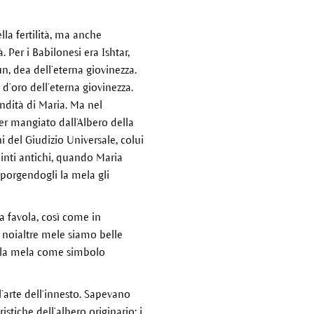
lla fertilità, ma anche
. Per i Babilonesi era Ishtar,
un, dea dell’eterna giovinezza.
 d’oro dell’eterna giovinezza.
ondità di Maria. Ma nel
er mangiato dall’Albero della
 del Giudizio Universale, colui
pinti antichi, quando Maria
 porgendogli la mela gli
a favola, così come in
 noialtre mele siamo belle
a la mela come simbolo
’arte dell‘innesto. Sapevano
stiche dell’albero originario: i