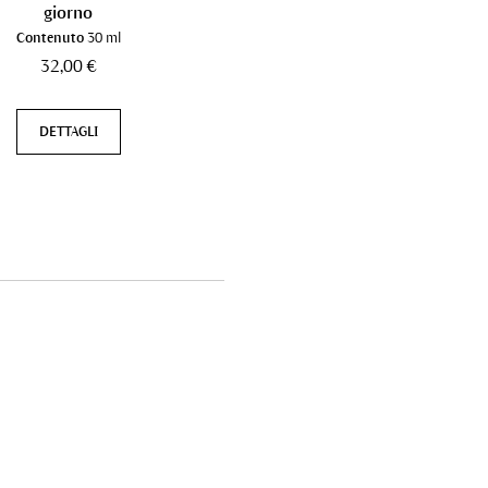
giorno
giorno
Contenuto
30 ml
Contenuto
30 ml
32,00 €
32,00 €
DETTAGLI
DETTAGLI