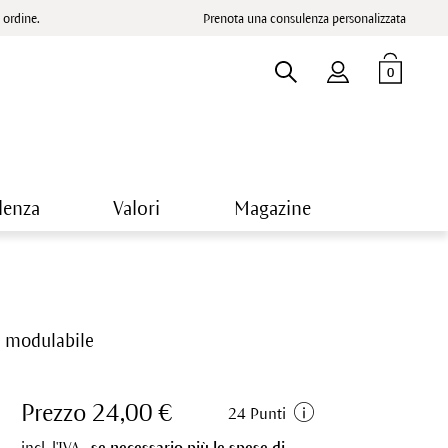
ordine.
Prenota una consulenza personalizzata
0
lenza
Valori
Magazine
re modulabile
Prezzo 24,00 €
24 Punti
incl. l'IVA.,
se necessario più le spese di