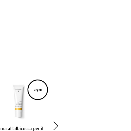
Bestseller
Vegan
ma all’albicocca per il
Crema alla rosa light per il