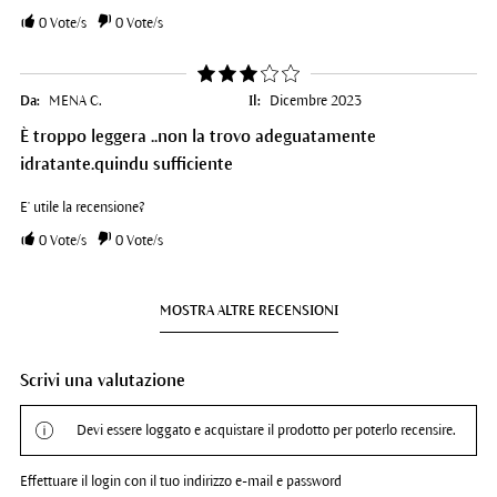
0
Vote/s
0
Vote/s
Da:
MENA C.
Il:
Dicembre 2023
È troppo leggera ..non la trovo adeguatamente
idratante.quindu sufficiente
E' utile la recensione?
0
Vote/s
0
Vote/s
MOSTRA ALTRE RECENSIONI
Scrivi una valutazione
Devi essere loggato e acquistare il prodotto per poterlo recensire.
Effettuare il login con il tuo indirizzo e-mail e password