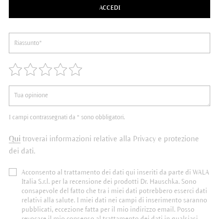
ACCEDI
I campi contrassegnati da * sono obbligatori.
Qui
troverai informazioni relative alla Privacy e protezione
dei dati.
Acconsento al trattamento dei dati qui inseriti da parte di WALA
Italia S.r.l. per la recensione dei prodotti Dr. Hauschka. Sono
consapevole del fatto che tra i miei dati potrebbero esserci dati
relativi alla salute. I miei dati nei campi di inserimento saranno
pubblicati, eccezione fatta per il mio indirizzo email. Posso
revocare il mio consenso al trattamento dei dati in qualsiasi