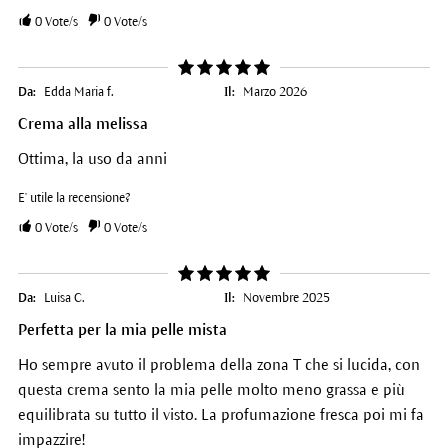
0
Vote/s
0
Vote/s
Da:
Edda Maria f.
Il:
Marzo 2026
Crema alla melissa
Ottima, la uso da anni
E' utile la recensione?
0
Vote/s
0
Vote/s
Da:
Luisa C.
Il:
Novembre 2025
Perfetta per la mia pelle mista
Ho sempre avuto il problema della zona T che si lucida, con
questa crema sento la mia pelle molto meno grassa e più
equilibrata su tutto il visto. La profumazione fresca poi mi fa
impazzire!