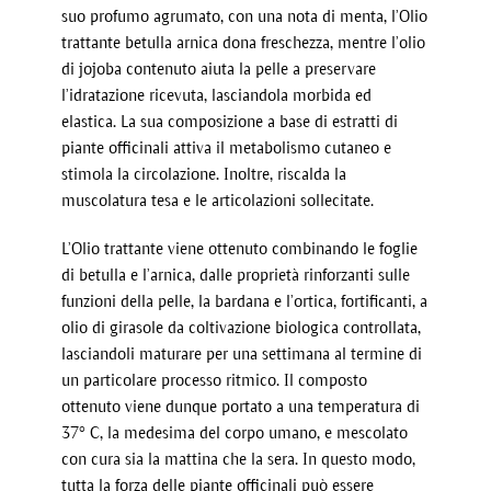
suo profumo agrumato, con una nota di menta, l’Olio
trattante betulla arnica dona freschezza, mentre l’olio
di jojoba contenuto aiuta la pelle a preservare
l’idratazione ricevuta, lasciandola morbida ed
elastica. La sua composizione a base di estratti di
piante officinali attiva il metabolismo cutaneo e
stimola la circolazione. Inoltre, riscalda la
muscolatura tesa e le articolazioni sollecitate.
L’Olio trattante viene ottenuto combinando le foglie
di betulla e l’arnica, dalle proprietà rinforzanti sulle
funzioni della pelle, la bardana e l’ortica, fortificanti, a
olio di girasole da coltivazione biologica controllata,
lasciandoli maturare per una settimana al termine di
un particolare processo ritmico. Il composto
ottenuto viene dunque portato a una temperatura di
37° C, la medesima del corpo umano, e mescolato
con cura sia la mattina che la sera. In questo modo,
tutta la forza delle piante officinali può essere