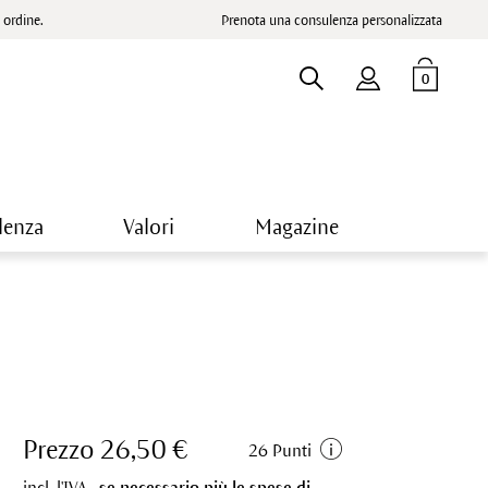
ordine.
Prenota una consulenza personalizzata
0
lenza
Valori
Magazine
Prezzo 26,50 €
26 Punti
incl. l'IVA.,
se necessario più le spese di