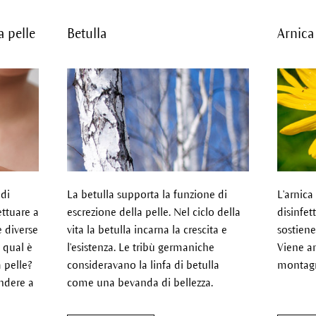
a pelle
Betulla
Arnica
 di
La betulla supporta la funzione di
L'arnica
ettuare a
escrezione della pelle. Nel ciclo della
disinfet
e diverse
vita la betulla incarna la crescita e
sostiene
i qual è
l'esistenza. Le tribù germaniche
Viene
a
a pelle?
consideravano la linfa di betulla
montag
ondere a
come una bevanda di bellezza.