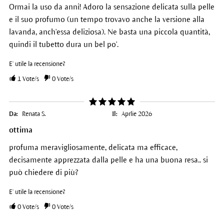
Ormai la uso da anni! Adoro la sensazione delicata sulla pelle
e il suo profumo (un tempo trovavo anche la versione alla
lavanda, anch'essa deliziosa). Ne basta una piccola quantità,
quindi il tubetto dura un bel po'.
E' utile la recensione?
1
Vote/s
0
Vote/s
Da:
Renata S.
Il:
Aprlie 2026
ottima
profuma meravigliosamente, delicata ma efficace,
decisamente apprezzata dalla pelle e ha una buona resa.. si
può chiedere di più?
E' utile la recensione?
0
Vote/s
0
Vote/s