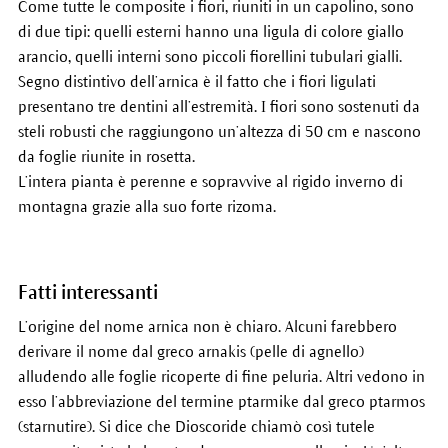
Come tutte le composite i fiori, riuniti in un capolino, sono
di due tipi: quelli esterni hanno una ligula di colore giallo
arancio, quelli interni sono piccoli fiorellini tubulari gialli.
Segno distintivo dell’arnica è il fatto che i fiori ligulati
presentano tre dentini all’estremità. I fiori sono sostenuti da
steli robusti che raggiungono un’altezza di 50 cm e nascono
da foglie riunite in rosetta.
L’intera pianta è perenne e sopravvive al rigido inverno di
montagna grazie alla suo forte rizoma.
Fatti interessanti
L’origine del nome arnica non è chiaro. Alcuni farebbero
derivare il nome dal greco arnakis (pelle di agnello)
alludendo alle foglie ricoperte di fine peluria. Altri vedono in
esso l’abbreviazione del termine ptarmike dal greco ptarmos
(starnutire). Si dice che Dioscoride chiamò così tutele