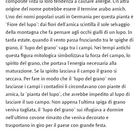
composite vista la loro tendenza a causare allergie. Un’altra
origine del nome potrebbe essere il termine arabo arnich.
Uno dei nomi popolari usati in Germania per questa pianta è
“Fiore del lupo”: dai fiori dell’arnica scintilla il sole selvaggio
della montagna che fa pensare agli occhi gialli di un lupo. In
tarda estate, quando il vento passa frusciando tra le spighe di
grano, il “lupo del grano” vaga tra i campi. Nei tempi antichi
questa figura mitologica simbolizzava la forza del campo, lo
spirito del grano, che portava l’energia necessaria alla
maturazione. Se la spirito lasciava il campo il grano si
seccava. Per fare in modo che il “lupo del grano” non
lasciasse i campi i contadini li circondavano con piante di
arnica, la “pianta del lupo”, che avrebbe impedito al lupo di
lasciare il suo campo. Non appena l’ultima spiga di grano
veniva tagliata, il “lupo del grano” sui rifugiava a dormire
nell’ultimo covone rimasto che veniva decorato e
trasportano in giro per il paese con grande festa.