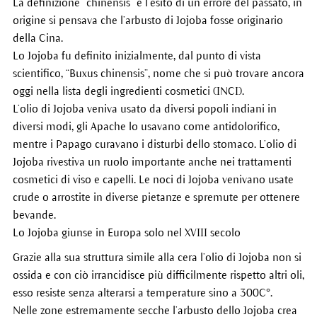
La definizione “chinensis” è l’esito di un errore del passato, in
origine si pensava che l’arbusto di Jojoba fosse originario
della Cina.
Lo Jojoba fu definito inizialmente, dal punto di vista
scientifico, “Buxus chinensis”, nome che si può trovare ancora
oggi nella lista degli ingredienti cosmetici (INCI).
L’olio di Jojoba veniva usato da diversi popoli indiani in
diversi modi, gli Apache lo usavano come antidolorifico,
mentre i Papago curavano i disturbi dello stomaco. L’olio di
Jojoba rivestiva un ruolo importante anche nei trattamenti
cosmetici di viso e capelli. Le noci di Jojoba venivano usate
crude o arrostite in diverse pietanze e spremute per ottenere
bevande.
Lo Jojoba giunse in Europa solo nel XVIII secolo
Grazie alla sua struttura simile alla cera l’olio di Jojoba non si
ossida e con ciò irrancidisce più difficilmente rispetto altri oli,
esso resiste senza alterarsi a temperature sino a 300C°.
Nelle zone estremamente secche l’arbusto dello Jojoba crea