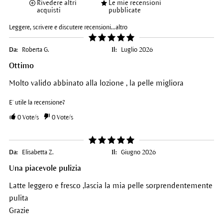
Rivedere altri
Le mie recensioni
acquisti
pubblicate
Leggere, scrivere e discutere recensioni...
altro
Da:
Roberta G.
Il:
Luglio 2026
Ottimo
Molto valido abbinato alla lozione , la pelle migliora
E' utile la recensione?
0
Vote/s
0
Vote/s
Da:
Elisabetta Z.
Il:
Giugno 2026
Una piacevole pulizia
Latte leggero e fresco ,lascia la mia pelle sorprendentemente
pulita
Grazie