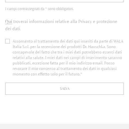
I campi contrassegnati da * sono obbligatori.
Qui
troverai informazioni relative alla Privacy e protezione
dei dati.
Acconsento al trattamento dei dati qui inseriti da parte di WALA
Italia S.r.l. per la recensione dei prodotti Dr. Hauschka. Sono
consapevole del fatto che tra i miei dati potrebbero esserci dati
relativi alla salute. I miei dati nei campi di inserimento saranno
pubblicati, eccezione fatta per il mio indirizzo email. Posso
revocare il mio consenso al trattamento dei dati in qualsiasi
momento con effetto solo per il futuro.*
SALVA