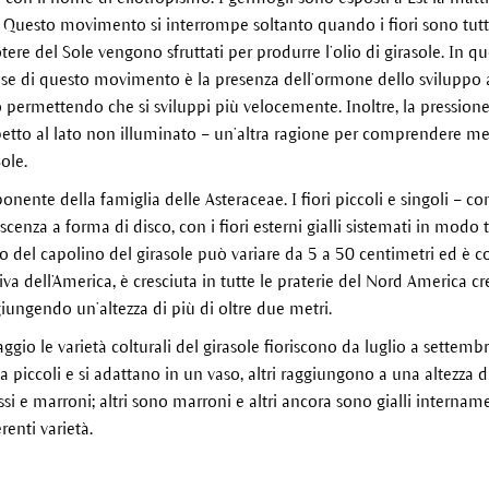
. Questo movimento si interrompe soltanto quando i fiori sono tutti
ere del Sole vengono sfruttati per produrre l’olio di girasole. In que
ause di questo movimento è la presenza dell’ormone dello sviluppo 
permettendo che si sviluppi più velocemente. Inoltre, la pressione i
petto al lato non illuminato – un’altra ragione per comprendere meg
ole.
ponente della famiglia delle Asteraceae. I fiori piccoli e singoli – 
cenza a forma di disco, con i fiori esterni gialli sistemati in modo 
tro del capolino del girasole può variare da 5 a 50 centimetri ed è
tiva dell’America, è cresciuta in tutte le praterie del Nord America cr
ggiungendo un’altezza di più di oltre due metri.
naggio le varietà colturali del girasole fioriscono da luglio a sette
a piccoli e si adattano in un vaso, altri raggiungono a una altezza 
 rossi e marroni; altri sono marroni e altri ancora sono gialli internam
renti varietà.