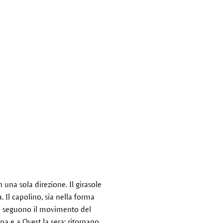
n una sola direzione. Il girasole
 Il capolino, sia nella forma
ogli seguono il movimento del
a e a Ovest la sera; ritornano