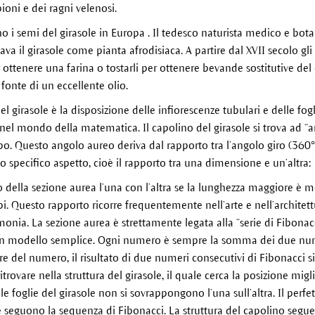
ioni e dei ragni velenosi.
o i semi del girasole in Europa . Il tedesco naturista medico e bo
ava il girasole come pianta afrodisiaca. A partire dal XVII secolo g
 ottenere una farina o tostarli per ottenere bevande sostitutive del 
 fonte di un eccellente olio.
l girasole è la disposizione delle infiorescenze tubulari e delle fogl
nel mondo della matematica. Il capolino del girasole si trova ad “a
bo. Questo angolo aureo deriva dal rapporto tra l’angolo giro (360°)
no specifico aspetto, cioè il rapporto tra una dimensione e un’altra:
 della sezione aurea l’una con l’altra se la lunghezza maggiore è m
. Questo rapporto ricorre frequentemente nell’arte e nell’architet
nia. La sezione aurea è strettamente legata alla “serie di Fibonacc
un modello semplice. Ogni numero è sempre la somma dei due nu
e del numero, il risultato di due numeri consecutivi di Fibonacci si
trovare nella struttura del girasole, il quale cerca la posizione migl
i le foglie del girasole non si sovrappongono l’una sull’altra. Il perfe
e seguono la sequenza di Fibonacci. La struttura del capolino segue