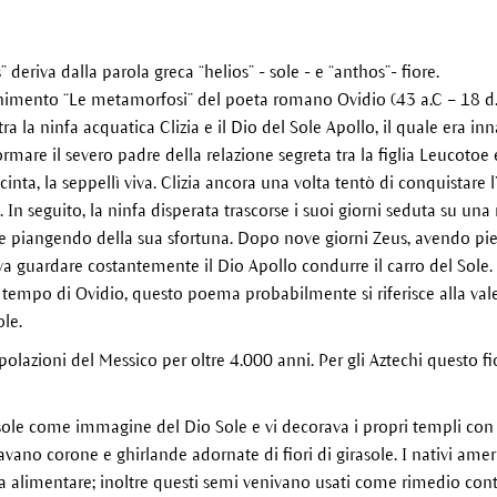
 deriva dalla parola greca “helios” - sole - e “anthos”- fiore.
onimento “Le metamorfosi” del poeta romano Ovidio (43 a.C – 18 d
ra la ninfa acquatica Clizia e il Dio del Sole Apollo, il quale era i
formare il severo padre della relazione segreta tra la figlia Leucotoe 
ncinta, la seppellì viva. Clizia ancora una volta tentò di conquistare 
. In seguito, la ninfa disperata trascorse i suoi giorni seduta su una r
 e piangendo della sua sfortuna. Dopo nove giorni Zeus, avendo pietà
a guardare costantemente il Dio Apollo condurre il carro del Sole. 
 tempo di Ovidio, questo poema probabilmente si riferisce alla valer
le.
opolazioni del Messico per oltre 4.000 anni. Per gli Aztechi questo fi
ole come immagine del Dio Sole e vi decorava i propri templi con 
avano corone e ghirlande adornate di fiori di girasole. I nativi ame
a alimentare; inoltre questi semi venivano usati come rimedio contro