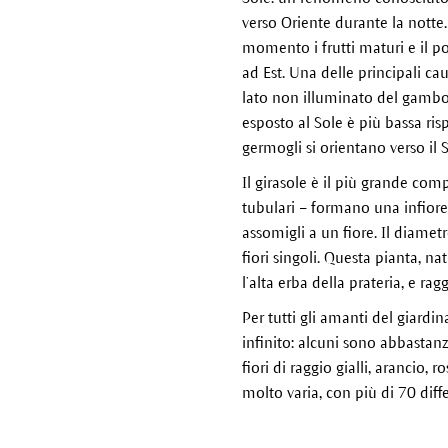
verso Oriente durante la notte
momento i frutti maturi e il pot
ad Est. Una delle principali c
lato non illuminato del gambo 
esposto al Sole è più bassa ris
germogli si orientano verso il S
Il girasole è il più grande com
tubulari – formano una infiores
assomigli a un fiore. Il diame
fiori singoli. Questa pianta, na
l’alta erba della prateria, e ra
Per tutti gli amanti del giardi
infinito: alcuni sono abbastanz
fiori di raggio gialli, arancio,
molto varia, con più di 70 diffe