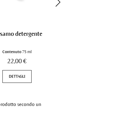
lsamo detergente
Dentifricio Forte alla
Menta
Contenuto
75 ml
Contenuto
75 ml
22,00 €
8,50 €
DETTAGLI
DETTAGLI
e prodotto secondo un