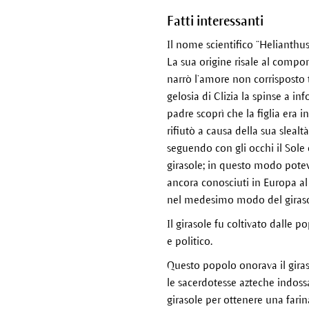
Fatti interessanti
Il nome scientifico “Helianthus”
La sua origine risale al comp
narrò l’amore non corrisposto t
gelosia di Clizia la spinse a in
padre scoprì che la figlia era i
rifiutò a causa della sua slealtà
seguendo con gli occhi il Sole
girasole; in questo modo potev
ancora conosciuti in Europa al
nel medesimo modo del giraso
Il girasole fu coltivato dalle p
e politico.
Questo popolo onorava il giras
le sacerdotesse azteche indoss
girasole per ottenere una farin