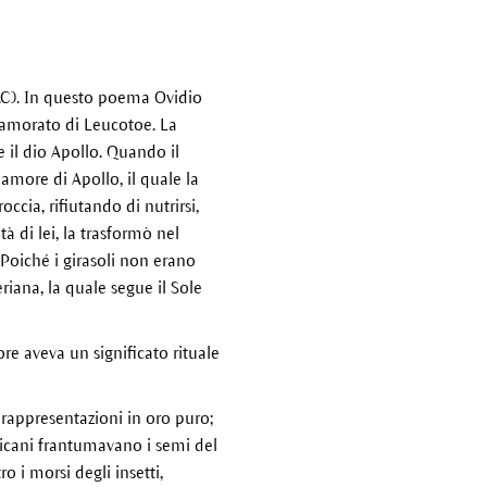
.C). In questo poema Ovidio
nnamorato di Leucotoe. La
e il dio Apollo. Quando il
l’amore di Apollo, il quale la
occia, rifiutando di nutrirsi,
 di lei, la trasformò nel
Poiché i girasoli non erano
iana, la quale segue il Sole
ore aveva un significato rituale
rappresentazioni in oro puro;
ricani frantumavano i semi del
 i morsi degli insetti,