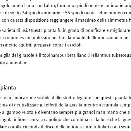
angolo aureo l’uno con l’altro, formano spirali orarie e antiorarie or
ne di solito 34 spirali antiorarie e 55 spirali orarie - due numeri con
no con questa disposizione raggiungere il massimo della simmetria fi
 varietà di usi. Questa pianta fu in grado di bonificare e migliorare
secco può essere utilizzato per fare lampade di illuminazione o per 
ramente squisiti preparati come i carciofi.
lia del girasole è il topinambur brasiliano (Helianthus tuberosus),
te alimentare .
 pianta
e è un’indicazione visibile dello stretto legame che questa pianta ha
enta di neutralizzare gli effetti della gravità mentre accumula semp
no al gambo vuoto e diventano sempre più grandi man mano che si 
ngola infiorescenza a capolino che combina sia la luce che la grav
lare corolla circonda il disco delle infiorescenze tubulari con i se