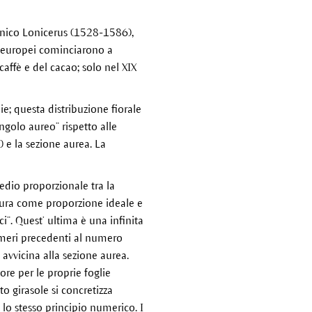
tanico Lonicerus (1528-1586),
li europei cominciarono a
caffè e del cacao; solo nel XIX
ie; questa distribuzione fiorale
ngolo aureo” rispetto alle
 e la sezione aurea. La
edio proporzionale tra la
tura come proporzione ideale e
i”. Quest’ ultima è una infinita
meri precedenti al numero
 avvicina alla sezione aurea.
iore per le proprie foglie
tto girasole si concretizza
 lo stesso principio numerico. I