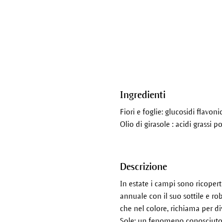
Ingredienti
Fiori e foglie: glucosidi flavonic
Olio di girasole : acidi grassi 
Descrizione
In estate i campi sono ricoperti
annuale con il suo sottile e ro
che nel colore, richiama per div
Sole: un fenomeno conosciuto c