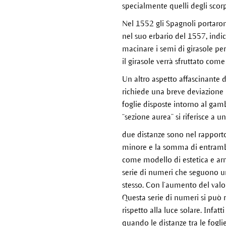
specialmente quelli degli scorp
Nel 1552 gli Spagnoli portaron
nel suo erbario del 1557, indic
macinare i semi di girasole per
il girasole verrà sfruttato come
Un altro aspetto affascinante de
richiede una breve deviazione 
foglie disposte intorno al gam
“sezione aurea” si riferisce a u
due distanze sono nel rapporto
minore e la somma di entrambi
come modello di estetica e armo
serie di numeri che seguono 
stesso. Con l’aumento del valor
Questa serie di numeri si può ri
rispetto alla luce solare. Infatt
quando le distanze tra le fogli