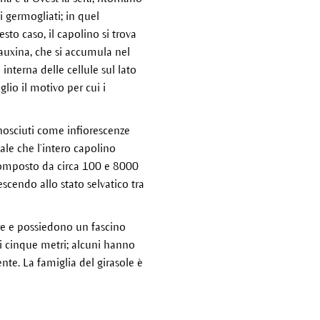
 germogliati; in quel
sto caso, il capolino si trova
auxina, che si accumula nel
nterna delle cellule sul lato
lio il motivo per cui i
conosciuti come infiorescenze
tale che l’intero capolino
 composto da circa 100 e 8000
escendo allo stato selvatico tra
mbre e possiedono un fascino
di cinque metri; alcuni hanno
ente. La famiglia del girasole è