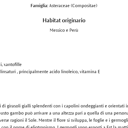
Famiglia:
Asteraceae (Compositae)
Habitat originario
Messico e Perù
i, xantofille
polinsaturi , principalmente acido linoleico, vitamina E
 di girasoli gialli splendenti con i capolini ondeggianti e orientati i
busto gambo può arrivare a una altezza pari a quella di una persona.
erse ragioni il Sole. Mentre il fiore si sviluppa, le foglie e i germ
on il nome di eliotropismo. I germogli sono esposti a Est la mattin