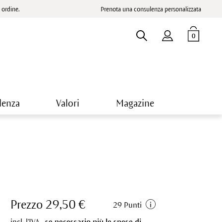
ordine.
Prenota una consulenza personalizzata
0
lenza
Valori
Magazine
Prezzo 29,50 €
29 Punti
incl. l'IVA.,
se necessario più le spese di