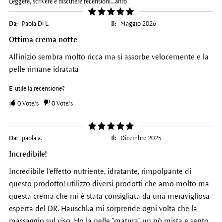
Leggere, scrivere e discutere recensioni...
altro
Da:
Paola Di L.
Il:
Maggio 2026
Ottima crema notte
All'inizio sembra molto ricca ma si assorbe velocemente e la
pelle rimane idratata
E' utile la recensione?
0
Vote/s
0
Vote/s
Da:
paola a.
Il:
Dicembre 2025
Incredibile!
Incredibile l'effetto nutriente, idratante, rimpolpante di
questo prodotto! utilizzo diversi prodotti che amo molto ma
questa crema che mi è stata consigliata da una meravigliosa
esperta del DR. Hauschka mi sorprende ogni volta che la
massaggio sul viso. Ho la pelle "matura" un pò mista e sento