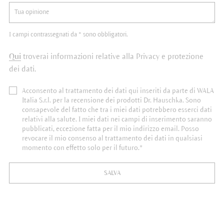
I campi contrassegnati da * sono obbligatori.
Qui
troverai informazioni relative alla Privacy e protezione
dei dati.
Acconsento al trattamento dei dati qui inseriti da parte di WALA
Italia S.r.l. per la recensione dei prodotti Dr. Hauschka. Sono
consapevole del fatto che tra i miei dati potrebbero esserci dati
relativi alla salute. I miei dati nei campi di inserimento saranno
pubblicati, eccezione fatta per il mio indirizzo email. Posso
revocare il mio consenso al trattamento dei dati in qualsiasi
momento con effetto solo per il futuro.*
SALVA