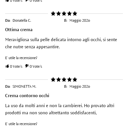
0
Vote/s
0
Vote/s
Da:
Donatella C.
Il:
Maggio 2026
Ottima crema
Meravigliosa sulla pelle delicata intorno agli occhi, si sente
che nutre senza appesantire.
E' utile la recensione?
0
Vote/s
0
Vote/s
Da:
SIMONETTA M.
Il:
Maggio 2026
Crema contorno occhi
La uso da molti anni e non la cambierei. Ho provato altri
prodotti ma non sono altrettanto soddisfacenti,
E' utile la recensione?