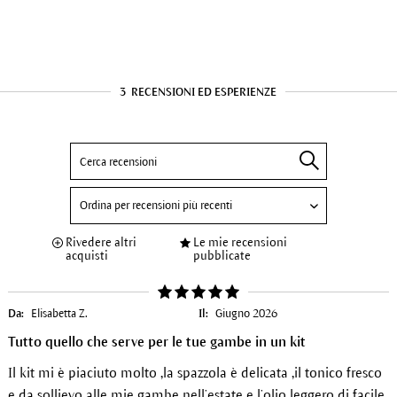
3
RECENSIONI ED ESPERIENZE
Rivedere altri
Le mie recensioni
acquisti
pubblicate
Da:
Elisabetta Z.
Il:
Giugno 2026
Tutto quello che serve per le tue gambe in un kit
Il kit mi è piaciuto molto ,la spazzola è delicata ,il tonico fresco
e da sollievo alle mie gambe nell’estate e l’olio leggero di facile