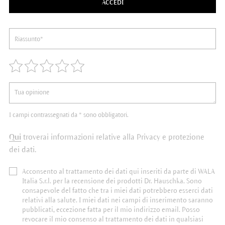
ACCEDI
I campi contrassegnati da * sono obbligatori.
Qui
troverai informazioni relative alla Privacy e protezione
dei dati.
Acconsento al trattamento dei dati qui inseriti da parte di WALA
Italia S.r.l. per la recensione dei prodotti Dr. Hauschka. Sono
consapevole del fatto che tra i miei dati potrebbero esserci dati
relativi alla salute. I miei dati nei campi di inserimento saranno
pubblicati, eccezione fatta per il mio indirizzo email. Posso
revocare il mio consenso al trattamento dei dati in qualsiasi