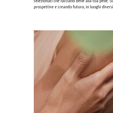
selezionati che facciano bene alla tua pelle. 
prospettive e creando futuro, in luoghi divers