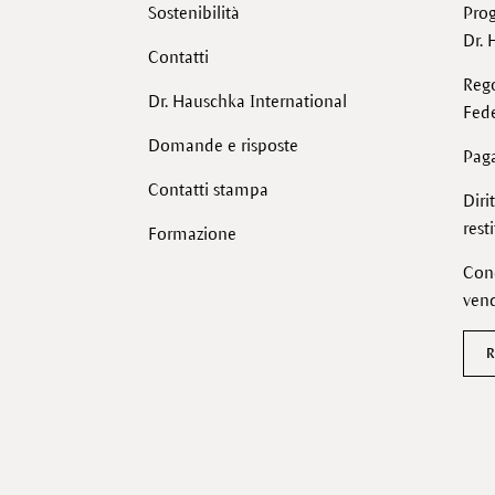
Sostenibilità
Pro
Dr. 
Contatti
Reg
Dr. Hauschka International
Fede
Domande e risposte
Pag
Contatti stampa
Diri
rest
Formazione
Cond
vend
R