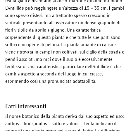
realtà gialli e diventano arancio-marrone quando muoiono.
L’Antillide può raggiungere un’altezza di 15 – 35 cm. I gambi
sono spesso distesi, ma altrettanto spesso crescono in
verticale presentando all’osservatore un denso grappolo di
fiori visibile da aprile a giugno. Una caratteristica
sorprendente di questa pianta è che tutte le sue parti sono
soffici e ricoperte di peluria. La pianta amante di calcare
viene ritrovata in campi non coltivati, sul ciglio della strada o
pendii assolati, ma mai dove il suolo è eccessivamente
fertilizzato. Una caratteristica particolare dell’Antillide è che
cambia aspetto a seconda del luogo in cui cresce,
esprimendo così una pronunciata adattabilità.
Fatti interessanti
Il nome botanico della pianta deriva dal suo aspetto ed uso:
anthos = fiore, ioulos = sotto e vulnus = ferita indicano il
nome di una pianta usata nella cura di ferite. La diffusione