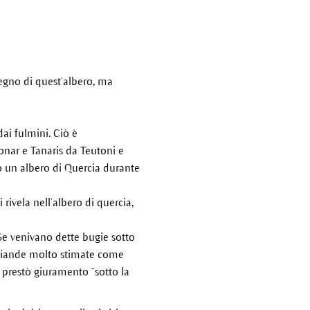
 legno di quest’albero, ma
ai fulmini. Ciò è
onar e Tanaris da Teutoni e
tto un albero di Quercia durante
rivela nell’albero di quercia,
. Se venivano dette bugie sotto
ghiande molto stimate come
so prestò giuramento “sotto la