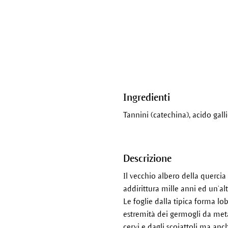
Ingredienti
Tannini (catechina), acido gall
Descrizione
Il vecchio albero della quercia
addirittura mille anni ed un’al
Le foglie dalla tipica forma lo
estremità dei germogli da met
cervi e dagli scoiattoli ma anc