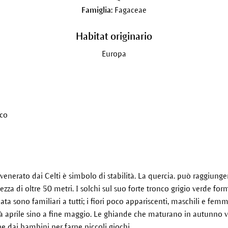
Famiglia:
Fagaceae
Habitat originario
Europa
ico
 venerato dai Celti è simbolo di stabilità. La quercia. può raggiunge
tezza di oltre 50 metri. I solchi sul suo forte tronco grigio verde f
bata sono familiari a tutti; i fiori poco appariscenti, maschili e fem
à aprile sino a fine maggio. Le ghiande che maturano in autunno 
he dai bambini per farne piccoli giochi.