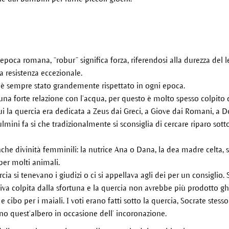
l’epoca romana, “robur” significa forza, riferendosi alla durezza del
la resistenza eccezionale.
 è sempre stato grandemente rispettato in ogni epoca.
na forte relazione con l’acqua, per questo è molto spesso colpito d
i la quercia era dedicata a Zeus dai Greci, a Giove dai Romani, a D
 fulmini fa si che tradizionalmente si sconsiglia di cercare riparo so
che divinità femminili: la nutrice Ana o Dana, la dea madre celta, si 
per molti animali.
cia si tenevano i giudizi o ci si appellava agli dei per un consiglio
iva colpita dalla sfortuna e la quercia non avrebbe più prodotto 
e cibo per i maiali. I voti erano fatti sotto la quercia, Socrate stes
vano quest’albero in occasione dell’ incoronazione.