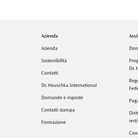
Azienda
Assi
Azienda
Dom
Sostenibilità
Pro
Dr. 
Contatti
Reg
Dr. Hauschka International
Fede
Domande e risposte
Pag
Contatti stampa
Diri
rest
Formazione
Cond