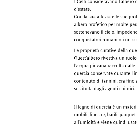
I Celti consideravano l’albero 
d’estate.
Con la sua altezza e le sue pro
albero profetico per molte pers
sostenevano il cielo, impedendo
conquistatori romani o i missio
Le proprietà curative della que
Quest’albero rivestiva un ruol
l’acqua piovana raccolta dalle c
quercia conservate durante l’inv
contenuto di tannini, era fino
sostituita dagli agenti chimici.
Il legno di quercia è un materi
mobili, finestre, barili, parque
all’umidità e viene quindi usat