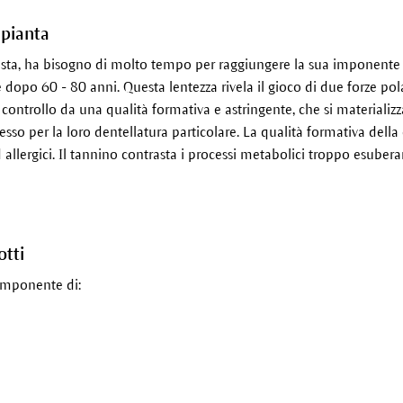
 pianta
ta, ha bisogno di molto tempo per raggiungere la sua imponente al
opo 60 - 80 anni. Questa lentezza rivela il gioco di due forze polar
 controllo da una qualità formativa e astringente, che si materializz
so per la loro dentellatura particolare. La qualità formativa della 
 allergici. Il tannino contrasta i processi metabolici troppo esubera
otti
componente di: