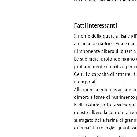
Fatti interessanti
Il nome della quercia risale al
anche alla sua forza vitale e al
L’imponente albero di quercia
Le sue radici profonde hanno u
probabilmente il motivo per cu
Celti. La capacità di attrarre i
i temporali.
Alla quercia erano associate an
dimora e fonte di nutrimento 
Nelle radure sotto la sacra quer
questo albero la comunità ven
surrogato della farina di grano 
quercia”. E i re inglesi pianta