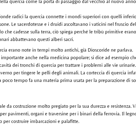
della quercia come la porta di passaggio dal vecchio al nuovo anno c
fonde radici la quercia connette i mondi superiori con quelli inferi
one. Le sacerdotesse e i druidi ascoltavano i vaticini nel fruscio del
 che cadesse sulla terra, ciò spiega perché le tribù primitive erano
nari abbattevano questi alberi sacri.
rcia erano note in tempi molto antichi, già Dioscoride ne parlava.
o importante anche nella medicina popolare; si dice ad esempio che 
avità dei tronchi di quercia per trattare i problemi alle vie urinarie
erno per tingere le pelli degli animali. La corteccia di quercia infat
 a poco tempo fa una materia prima usata per la preparazione di solu
ale da costruzione molto pregiato per la sua durezza e resistenza. 
t per pavimenti, organi e traversine per i binari della ferrovia. Il le
o per costruire imbarcazioni e palafitte.