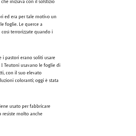
he iniziava con il solstizio
ori ed era per tale motivo un
le foglie. Le querce a
 così terrorizzate quando i
i pastori erano soliti usare
. I Teutoni usavano le foglie di
ti, con il suo elevato
zioni coloranti; oggi è stata
Viene usato per fabbricare
gno resiste molto anche