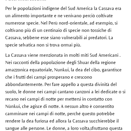
Per le popolazioni indigene del Sud America la Cassava era
un alimento importante e ne venivano perciò coltivate
numerose specie. Nel Perù nord-orientale, ad esempio, si
coltivano più di un centinaio di specie non tossiche di
Cassava, sebbene esse siano vulnerabili ai predatori. La
specie selvatica non si trova ormai più.
La Cassava viene menzionata in molti miti Sud Americani .
Nei racconti della popolazione degli Shuar della regione
amazzonica equatoriale, Nunkui, la dea del cibo, garantisce
che i frutti dei campi prosperano e crescono
abbondantemente. Per fare appello a questa divinità del
suolo, le donne nei campi cantano canzoni a lei dedicate o si
recano nei campi di notte per mettersi in contatto con
Nùnkui, che agisce di notte. A nessun altro è consentito
camminare nei campi di notte, perché questo potrebbe
rendere la dea furiosa ed allora la Cassava succhierebbe il
sangue alle persone. Le donne, a loro volta,sfruttano questa