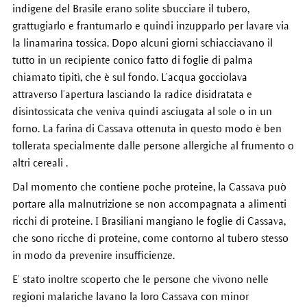
indigene del Brasile erano solite sbucciare il tubero,
grattugiarlo e frantumarlo e quindi inzupparlo per lavare via
la linamarina tossica. Dopo alcuni giorni schiacciavano il
tutto in un recipiente conico fatto di foglie di palma
chiamato tipitì, che è sul fondo. L’acqua gocciolava
attraverso l’apertura lasciando la radice disidratata e
disintossicata che veniva quindi asciugata al sole o in un
forno. La farina di Cassava ottenuta in questo modo è ben
tollerata specialmente dalle persone allergiche al frumento o
altri cereali .
Dal momento che contiene poche proteine, la Cassava può
portare alla malnutrizione se non accompagnata a alimenti
ricchi di proteine. I Brasiliani mangiano le foglie di Cassava,
che sono ricche di proteine, come contorno al tubero stesso
in modo da prevenire insufficienze.
E’ stato inoltre scoperto che le persone che vivono nelle
regioni malariche lavano la loro Cassava con minor