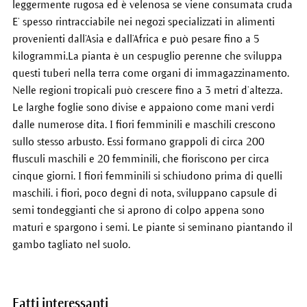
leggermente rugosa ed è velenosa se viene consumata cruda
E’ spesso rintracciabile nei negozi specializzati in alimenti
provenienti dall’Asia e dall’Africa e può pesare fino a 5
kilogrammi.La pianta è un cespuglio perenne che sviluppa
questi tuberi nella terra come organi di immagazzinamento.
Nelle regioni tropicali può crescere fino a 3 metri d’altezza.
Le larghe foglie sono divise e appaiono come mani verdi
dalle numerose dita. I fiori femminili e maschili crescono
sullo stesso arbusto. Essi formano grappoli di circa 200
flusculi maschili e 20 femminili, che fioriscono per circa
cinque giorni. I fiori femminili si schiudono prima di quelli
maschili. i fiori, poco degni di nota, sviluppano capsule di
semi tondeggianti che si aprono di colpo appena sono
maturi e spargono i semi. Le piante si seminano piantando il
gambo tagliato nel suolo.
Fatti interessanti