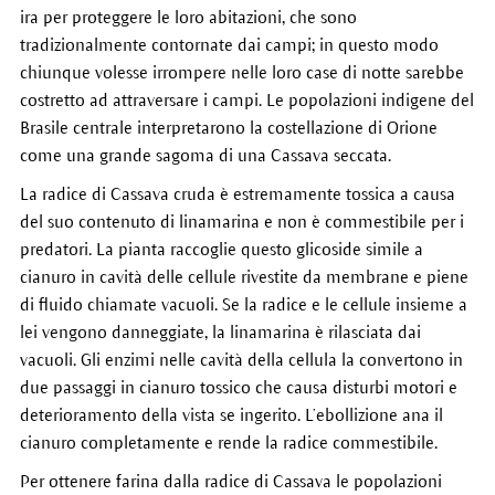
ira per proteggere le loro abitazioni, che sono
tradizionalmente contornate dai campi; in questo modo
chiunque volesse irrompere nelle loro case di notte sarebbe
costretto ad attraversare i campi. Le popolazioni indigene del
Brasile centrale interpretarono la costellazione di Orione
come una grande sagoma di una Cassava seccata.
La radice di Cassava cruda è estremamente tossica a causa
del suo contenuto di linamarina e non è commestibile per i
predatori. La pianta raccoglie questo glicoside simile a
cianuro in cavità delle cellule rivestite da membrane e piene
di fluido chiamate vacuoli. Se la radice e le cellule insieme a
lei vengono danneggiate, la linamarina è rilasciata dai
vacuoli. Gli enzimi nelle cavità della cellula la convertono in
due passaggi in cianuro tossico che causa disturbi motori e
deterioramento della vista se ingerito. L’ebollizione ana il
cianuro completamente e rende la radice commestibile.
Per ottenere farina dalla radice di Cassava le popolazioni