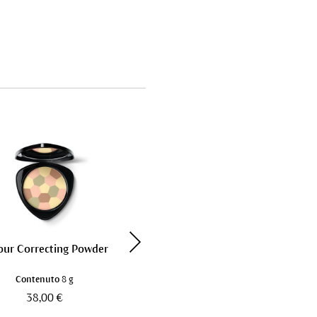
our Correcting Powder
Illuminating Fluid
Contenuto
8 g
Contenuto
30 ml
38,00 €
35,00 €