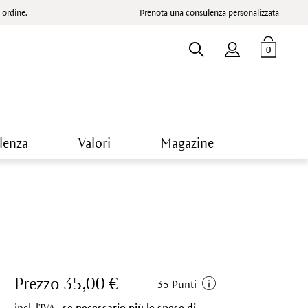
ordine.
Prenota una consulenza personalizzata
0
lenza
Valori
Magazine
Prezzo 35,00 €
35 Punti
incl. l'IVA.,
se necessario più le spese di