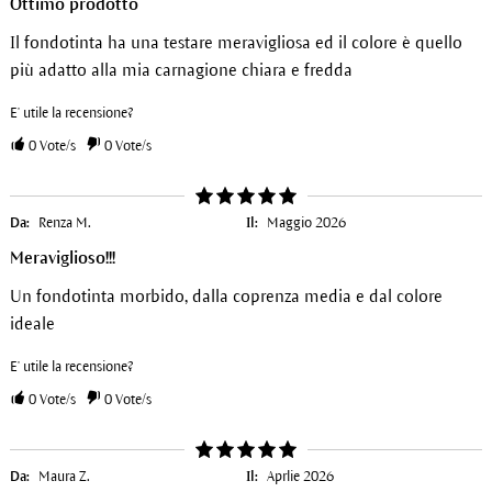
Ottimo prodotto
Il fondotinta ha una testare meravigliosa ed il colore è quello
più adatto alla mia carnagione chiara e fredda
E' utile la recensione?
0
Vote/s
0
Vote/s
Da:
Renza M.
Il:
Maggio 2026
Meraviglioso!!!
Un fondotinta morbido, dalla coprenza media e dal colore
ideale
E' utile la recensione?
0
Vote/s
0
Vote/s
Da:
Maura Z.
Il:
Aprlie 2026