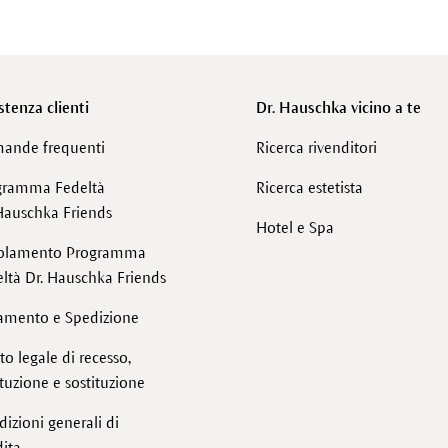
stenza clienti
Dr. Hauschka vicino a te
ande frequenti
Ricerca rivenditori
gramma Fedeltà
Ricerca estetista
Hauschka Friends
Hotel e Spa
olamento Programma
ltà Dr. Hauschka Friends
amento e Spedizione
tto legale di recesso,
ituzione e sostituzione
izioni generali di
ita