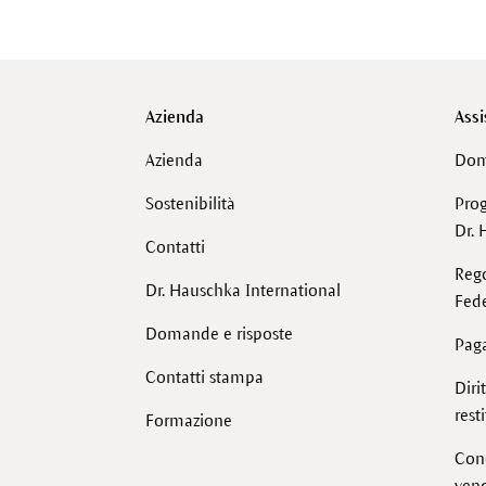
Azienda
Assi
Azienda
Dom
Sostenibilità
Pro
Dr. 
Contatti
Reg
Dr. Hauschka International
Fede
Domande e risposte
Pag
Contatti stampa
Diri
rest
Formazione
Cond
vend