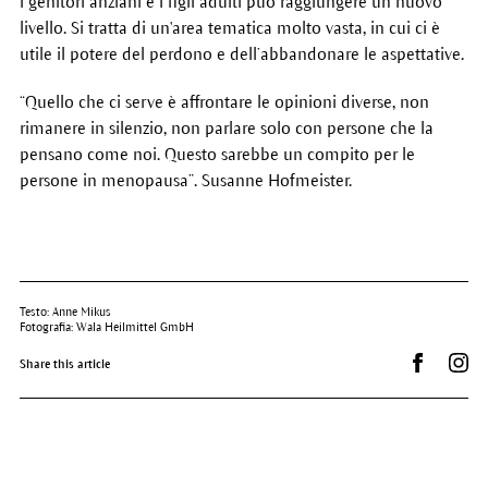
i genitori anziani e i figli adulti può raggiungere un nuovo
livello. Si tratta di un'area tematica molto vasta, in cui ci è
utile il potere del perdono e dell’abbandonare le aspettative.
“Quello che ci serve è affrontare le opinioni diverse, non
rimanere in silenzio, non parlare solo con persone che la
pensano come noi. Questo sarebbe un compito per le
persone in menopausa”. Susanne Hofmeister.
Testo: Anne Mikus
Fotografia: Wala Heilmittel GmbH
Condividi 
Dr.
Share this article