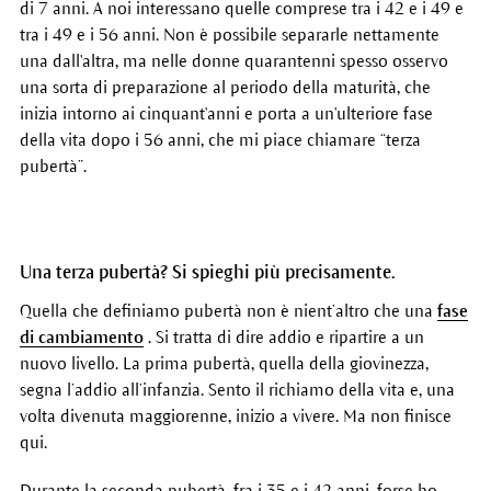
di 7 anni. A noi interessano quelle comprese tra i 42 e i 49 e
tra i 49 e i 56 anni. Non è possibile separarle nettamente
una dall'altra, ma nelle donne quarantenni spesso osservo
una sorta di preparazione al periodo della maturità, che
inizia intorno ai cinquant'anni e porta a un'ulteriore fase
della vita dopo i 56 anni, che mi piace chiamare “terza
pubertà”.
Una terza pubertà? Si spieghi più precisamente.
Quella che definiamo pubertà non è nient’altro che una
fase
di cambiamento
. Si tratta di dire addio e ripartire a un
nuovo livello. La prima pubertà, quella della giovinezza,
segna l’addio all’infanzia. Sento il richiamo della vita e, una
volta divenuta maggiorenne, inizio a vivere. Ma non finisce
qui.
Durante la seconda pubertà, fra i 35 e i 42 anni, forse ho