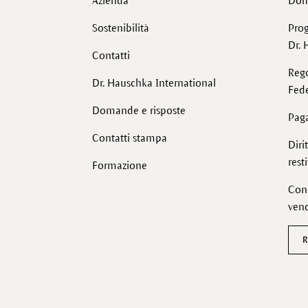
Azienda
Dom
Sostenibilità
Pro
Dr. 
Contatti
Reg
Dr. Hauschka International
Fede
Domande e risposte
Pag
Contatti stampa
Diri
rest
Formazione
Cond
vend
R