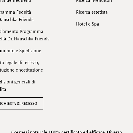
ande frequenti
Ricerca rivenditori
gramma Fedeltà
Ricerca estetista
Hauschka Friends
Hotel e Spa
olamento Programma
ltà Dr. Hauschka Friends
amento e Spedizione
tto legale di recesso,
ituzione e sostituzione
izioni generali di
ita
ICHIESTA DI RECESSO
Cosmesi naturale 100% certificata ed efficace. Diversa