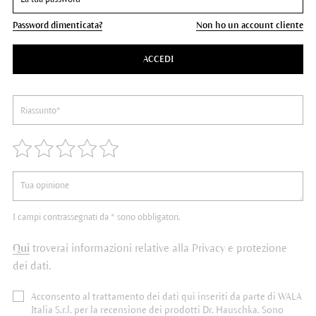
Password dimenticata?
Non ho un account cliente
ACCEDI
I campi contrassegnati da * sono obbligatori.
Qui
troverai informazioni relative alla Privacy e protezione
dei dati.
Acconsento al trattamento dei dati qui inseriti da parte di WALA
Italia S.r.l. per la recensione dei prodotti Dr. Hauschka. Sono