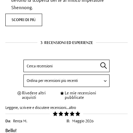
devono la scoperta del tè al mitico imperatore
Shennong.
SCOPRI DI PIÙ
3
RECENSIONI ED ESPERIENZE
Rivedere altri
Le mie recensioni
acquisti
pubblicate
Leggere, scrivere e discutere recensioni...
altro
Da:
Renza M.
Il:
Maggio 2026
Bello!