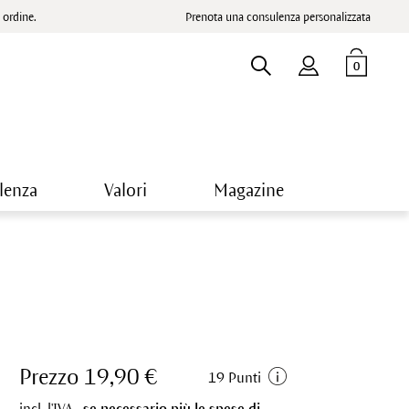
ordine.
Prenota una consulenza personalizzata
0
lenza
Valori
Magazine
Prezzo 19,90 €
19 Punti
incl. l'IVA.,
se necessario più le spese di