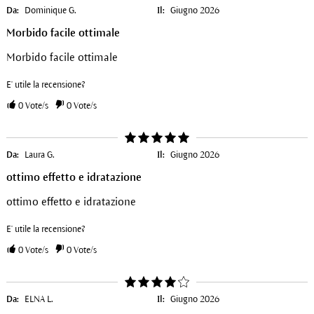
Da:
Dominique G.
Il:
Giugno 2026
Morbido facile ottimale
Morbido facile ottimale
E' utile la recensione?
0
Vote/s
0
Vote/s
Da:
Laura G.
Il:
Giugno 2026
ottimo effetto e idratazione
ottimo effetto e idratazione
E' utile la recensione?
0
Vote/s
0
Vote/s
Da:
ELNA L.
Il:
Giugno 2026