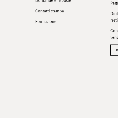
Domande e risposte
Pag
Contatti stampa
Diri
rest
Formazione
Cond
vend
R
Facebook
Instagram