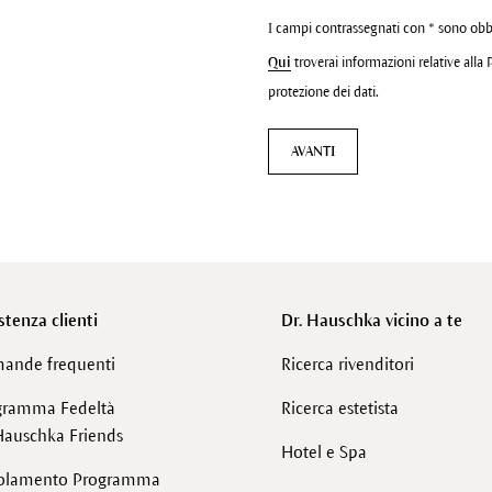
I campi contrassegnati con * sono obb
Qui
troverai informazioni relative alla 
protezione dei dati.
AVANTI
stenza clienti
Dr. Hauschka vicino a te
ande frequenti
Ricerca rivenditori
gramma Fedeltà
Ricerca estetista
Hauschka Friends
Hotel e Spa
olamento Programma