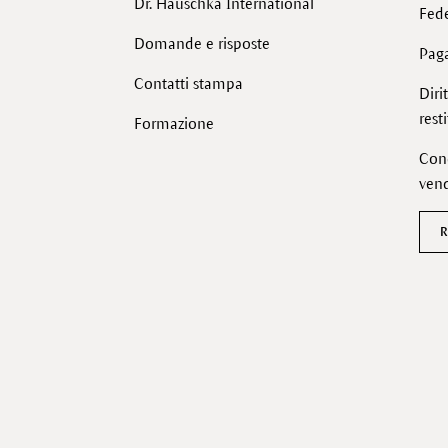
Dr. Hauschka International
Fede
Domande e risposte
Pag
Contatti stampa
Diri
rest
Formazione
Cond
vend
R
Facebook
Instagram