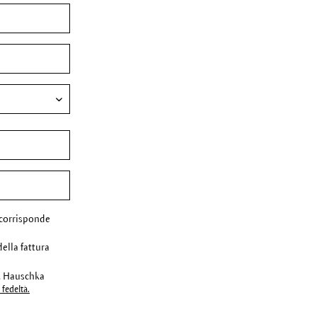
corrisponde
della fattura
r. Hauschka
fedeltà.