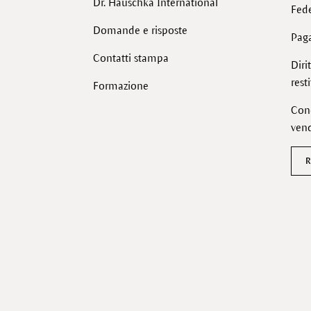
Dr. Hauschka International
Fede
Domande e risposte
Pag
Contatti stampa
Diri
rest
Formazione
Cond
vend
R
Facebook
Instagram