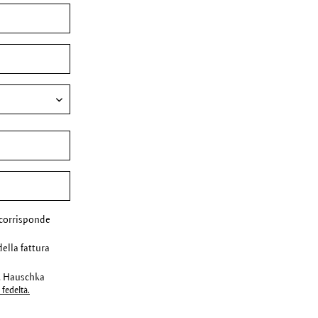
corrisponde
della fattura
r. Hauschka
fedeltà.