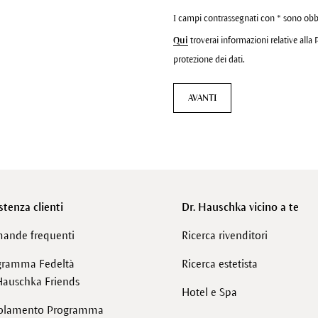
I campi contrassegnati con * sono obb
Qui
troverai informazioni relative alla 
protezione dei dati.
AVANTI
stenza clienti
Dr. Hauschka vicino a te
ande frequenti
Ricerca rivenditori
gramma Fedeltà
Ricerca estetista
Hauschka Friends
Hotel e Spa
olamento Programma