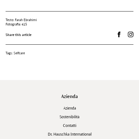
Testo: Farah Ebrahimi
Fotografia: e15
Condividi 
Dr.
Share this article
Tags:
Selfcare
Azienda
Azienda
Sostenibilità
Contatti
Dr. Hauschka International