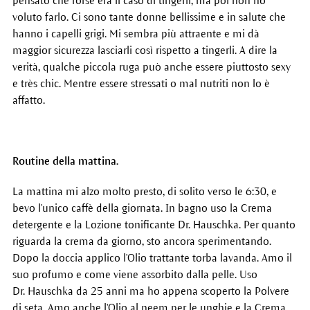
pensato che forse era il caso di tingerli, ma poi non ho
voluto farlo. Ci sono tante donne bellissime e in salute che
hanno i capelli grigi. Mi sembra più attraente e mi dà
maggior sicurezza lasciarli così rispetto a tingerli. A dire la
verità, qualche piccola ruga può anche essere piuttosto sexy
e très chic. Mentre essere stressati o mal nutriti non lo è
affatto.
Routine della mattina.
La mattina mi alzo molto presto, di solito verso le 6:30, e
bevo l'unico caffè della giornata. In bagno uso la Crema
detergente e la Lozione tonificante Dr. Hauschka. Per quanto
riguarda la crema da giorno, sto ancora sperimentando.
Dopo la doccia applico l'Olio trattante torba lavanda. Amo il
suo profumo e come viene assorbito dalla pelle. Uso
Dr. Hauschka da 25 anni ma ho appena scoperto la Polvere
di seta. Amo anche l'Olio al neem per le unghie e la Crema