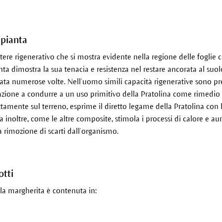
 pianta
re rigenerativo che si mostra evidente nella regione delle foglie c
nta dimostra la sua tenacia e resistenza nel restare ancorata al su
ata numerose volte. Nell’uomo simili capacità rigenerative sono pre
azione a condurre a un uso primitivo della Pratolina come rimedio p
ttamente sul terreno, esprime il diretto legame della Pratolina con l
 inoltre, come le altre composite, stimola i processi di calore e aum
imozione di scarti dall’organismo.
otti
la margherita è contenuta in: