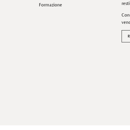
rest
Formazione
Cond
vend
R
Facebook
Instagram