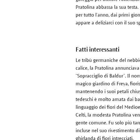
Pratolina abbassa la sua testa. 
per tutto l’anno, dai primi gi
appare a deliziarci con il suo 
Fatti interessanti
Le tribù germaniche del nebbio
calice, la Pratolina annunciava
“Sopracciglio di Baldur”. Il no
magico giardino di Freya, fiori
mantenendo i suoi petali chius
tedeschi è molto amata dai bam
linguaggio dei fiori del Medioev
Celti, la modesta Pratolina ve
gente comune. Fu solo più tar
incluse nel suo rivestimento d
ghirlanda di fiori intrecciati.