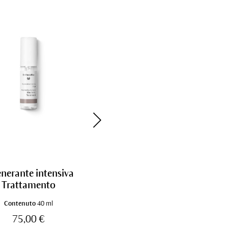
enerante intensiva
Crema alla melissa per il
Trattamento
giorno
Contenuto
40 ml
Contenuto
30 ml
75,00 €
32,00 €