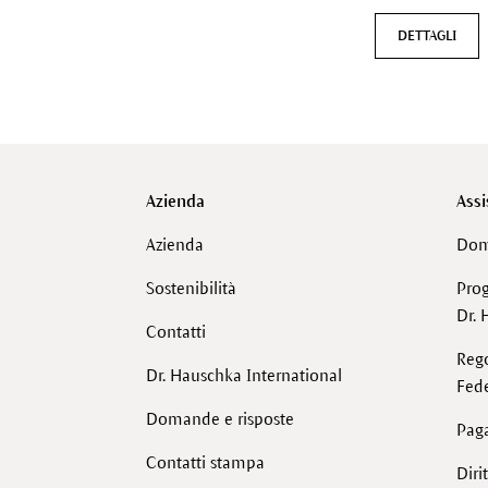
DETTAGLI
Azienda
Assi
Azienda
Dom
Sostenibilità
Pro
Dr. 
Contatti
Reg
Dr. Hauschka International
Fede
Domande e risposte
Pag
Contatti stampa
Diri