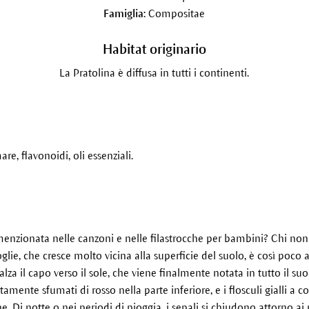
Famiglia:
Compositae
Habitat originario
La Pratolina è diffusa in tutti i continenti.
e, flavonoidi, oli essenziali.
enzionata nelle canzoni e nelle filastrocche per bambini? Chi non
oglie, che cresce molto vicina alla superficie del suolo, è così poco
lza il capo verso il sole, che viene finalmente notata in tutto il suo
itamente sfumati di rosso nella parte inferiore, e i flosculi gialli a 
ne. Di notte o nei periodi di pioggia, i sepali si chiudono attorno ai p