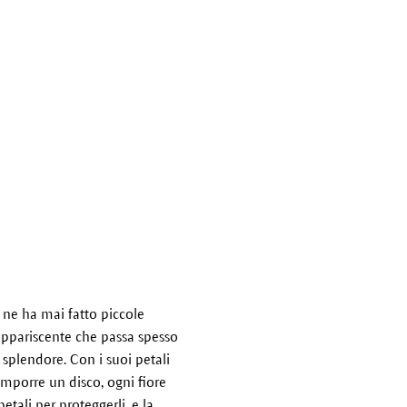
 ne ha mai fatto piccole
 appariscente che passa spesso
 splendore. Con i suoi petali
comporre un disco, ogni fiore
etali per proteggerli, e la