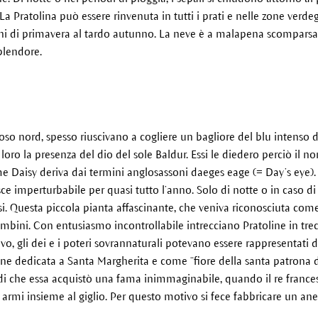
La Pratolina può essere rinvenuta in tutti i prati e nelle zone verdeggi
orni di primavera al tardo autunno. La neve è a malapena scomparsa
splendore.
so nord, spesso riuscivano a cogliere un bagliore del blu intenso de
 loro la presenza del dio del sole Baldur. Essi le diedero perciò il 
me Daisy deriva dai termini anglosassoni daeges eage (= Day’s eye). 
sce imperturbabile per quasi tutto l’anno. Solo di notte o in caso di
i. Questa piccola pianta affascinante, che veniva riconosciuta come
bini. Con entusiasmo incontrollabile intrecciano Pratoline in trec
o, gli dei e i poteri sovrannaturali potevano essere rappresentati da
nne dedicata a Santa Margherita e come “fiore della santa patrona de
di che essa acquistò una fama inimmaginabile, quando il re france
i armi insieme al giglio. Per questo motivo si fece fabbricare un a