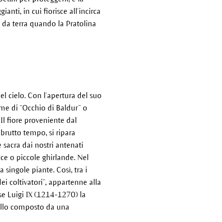
anti, in cui fiorisce all’incirca
 da terra quando la Pratolina
l cielo. Con l’apertura del suo
nome di “Occhio di Baldur” o
Il fiore proveniente dal
 brutto tempo, si ripara
 sacra dai nostri antenati
ce o piccole ghirlande. Nel
 singole piante. Così, tra i
i coltivatori”, appartenne alla
se Luigi IX (1214-1270) la
nello composto da una