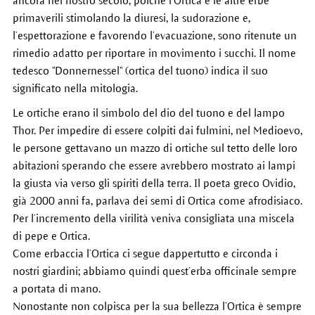
ancora nel nostro secolo, poiché l’Ortica e le altre erbe
primaverili stimolando la diuresi, la sudorazione e,
l’espettorazione e favorendo l’evacuazione, sono ritenute un
rimedio adatto per riportare in movimento i succhi. Il nome
tedesco "Donnernessel" (ortica del tuono) indica il suo
significato nella mitologia.
Le ortiche erano il simbolo del dio del tuono e del lampo
Thor. Per impedire di essere colpiti dai fulmini, nel Medioevo,
le persone gettavano un mazzo di ortiche sul tetto delle loro
abitazioni sperando che essere avrebbero mostrato ai lampi
la giusta via verso gli spiriti della terra. Il poeta greco Ovidio,
già 2000 anni fa, parlava dei semi di Ortica come afrodisiaco.
Per l’incremento della virilità veniva consigliata una miscela
di pepe e Ortica.
Come erbaccia l’Ortica ci segue dappertutto e circonda i
nostri giardini; abbiamo quindi quest’erba officinale sempre
a portata di mano.
Nonostante non colpisca per la sua bellezza l’Ortica è sempre