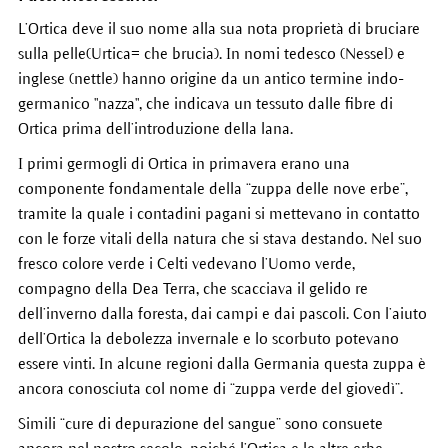
L’Ortica deve il suo nome alla sua nota proprietà di bruciare
sulla pelle(Urtica= che brucia). In nomi tedesco (Nessel) e
inglese (nettle) hanno origine da un antico termine indo-
germanico "nazza", che indicava un tessuto dalle fibre di
Ortica prima dell’introduzione della lana.
I primi germogli di Ortica in primavera erano una
componente fondamentale della “zuppa delle nove erbe”,
tramite la quale i contadini pagani si mettevano in contatto
con le forze vitali della natura che si stava destando. Nel suo
fresco colore verde i Celti vedevano l’Uomo verde,
compagno della Dea Terra, che scacciava il gelido re
dell’inverno dalla foresta, dai campi e dai pascoli. Con l’aiuto
dell’Ortica la debolezza invernale e lo scorbuto potevano
essere vinti. In alcune regioni dalla Germania questa zuppa è
ancora conosciuta col nome di “zuppa verde del giovedì”.
Simili “cure di depurazione del sangue” sono consuete