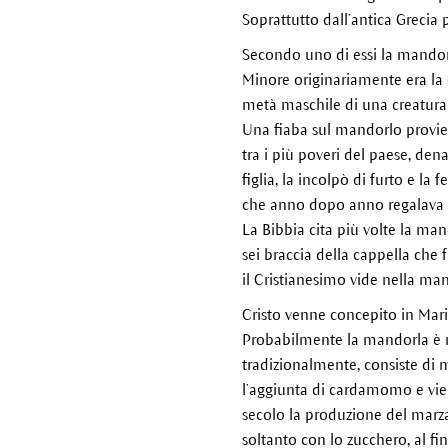
Soprattutto dall’antica Grecia 
Secondo uno di essi la mandorl
Minore originariamente era la 
metà maschile di una creatura
Una fiaba sul mandorlo provien
tra i più poveri del paese, de
figlia, la incolpò di furto e l
che anno dopo anno regalava l
La Bibbia cita più volte la man
sei braccia della cappella che
il Cristianesimo vide nella m
Cristo venne concepito in Mari
Probabilmente la mandorla è n
tradizionalmente, consiste di 
l’aggiunta di cardamomo e vien
secolo la produzione del marzap
soltanto con lo zucchero, al f