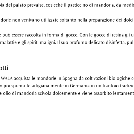
oia del palato prevalse, cosicché il pasticcino di mandorla, da med
orle non venivano utilizzate soltanto nella preparazione dei dolci
 può essere raccolta in forma di gocce. Con le gocce di resina gli u
alattie e gli spiriti maligni. Il suo profumo delicato disinfetta, pu
otti
 WALA acquista le mandorle in Spagna da coltivazioni biologiche ce
poi spremute artigianalmente in Germania in un frantoio tradizion
 e olio di mandorla scivola dolcemente e viene assorbito lentamente 