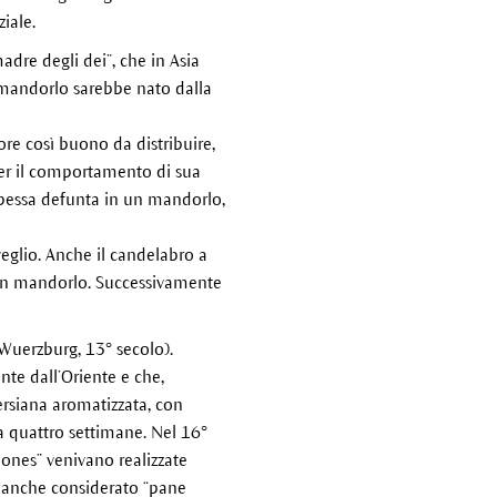
iale.
dre degli dei”, che in Asia
l mandorlo sarebbe nato dalla
re così buono da distribuire,
per il comportamento di sua
ncipessa defunta in un mandorlo,
veglio. Anche il candelabro a
e un mandorlo. Successivamente
Wuerzburg, 13° secolo).
te dall’Oriente e che,
ersiana aromatizzata, con
a quattro settimane. Nel 16°
iones” venivano realizzate
oi anche considerato “pane