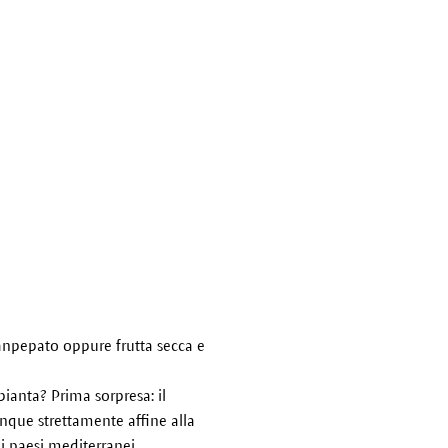
anpepato oppure frutta secca e
anta? Prima sorpresa: il
dunque strettamente affine alla
nei paesi mediterranei