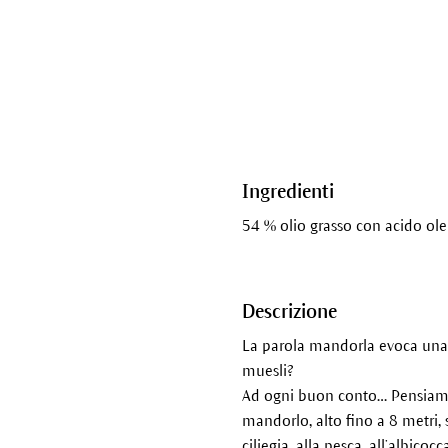
Ingredienti
54 % olio grasso con acido olei
Descrizione
La parola mandorla evoca una 
muesli?
Ad ogni buon conto… Pensiamo 
mandorlo, alto fino a 8 metri, 
ciliegia, alla pesca, all’albico