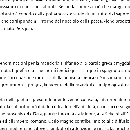
ossiamo riconoscere l’affinità. Seconda sorpresa: ciò che mangiam
e robusto è coperto dalla polpa secca e verde di un frutto dal sapo
he corrisponde all’interno del nocciolo della pesca, viene prodotto, 
iamato Persipan.
denominazioni per la mandorla si rifanno alla parola greca amygdal
ota. Il prefisso al- nei nomi iberici (per esempio in spagnolo almen
te l’occupazione moresca della penisola iberica si è insinuato in m
 proumnon = prugna, la parente della mandorla. La tipologia dulcis =
tà della pietra e presumibilmente venne coltivata, intenzionalmente
la è il frutto più datato coltivato nell’antichità, il cui successo g
e proveniva dall’Asia, giunse fino all’Asia Minore, alla Siria ed all’Eg
ia ed all’Impero Romano. Carlo Magno contribuì molto alla diffusi
esi mediterranei, dove è simbolo di attenzione e rinascita, poiché f