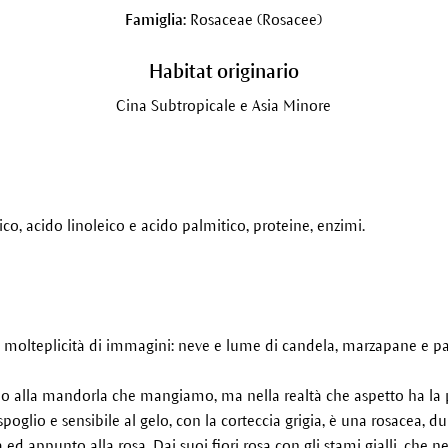
Famiglia:
Rosaceae (Rosacee)
Habitat originario
Cina Subtropicale e Asia Minore
co, acido linoleico e acido palmitico, proteine, enzimi.
molteplicità di immagini: neve e lume di candela, marzapane e p
alla mandorla che mangiamo, ma nella realtà che aspetto ha la pi
spoglio e sensibile al gelo, con la corteccia grigia, è una rosacea, 
cca ed appunto alla rosa. Dai suoi fiori rosa con gli stami gialli, che 