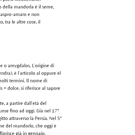
o della mandorla è il seme,
re aspro-amaro e non
tra le altre cose, il
e o amygdalos. L’origine di
dra), è l’articolo al oppure el
olti termini. Il nome di
 dolce, si riferisce al sapore
, a partire dall’età del
iunse fino ad oggi. Già nel 17°
itto attraverso la Persia. Nel 5°
one del mandorlo, che oggi è
iorisce già in gennaio.