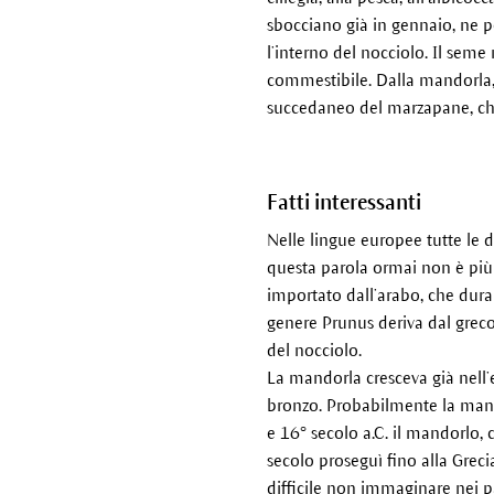
sbocciano già in gennaio, ne p
l’interno del nocciolo. Il sem
commestibile. Dalla mandorla, c
succedaneo del marzapane, ch
Fatti interessanti
Nelle lingue europee tutte le 
questa parola ormai non è più n
importato dall’arabo, che duran
genere Prunus deriva dal greco
del nocciolo.
La mandorla cresceva già nell’e
bronzo. Probabilmente la mandor
e 16° secolo a.C. il mandorlo, ch
secolo proseguì fino alla Grec
difficile non immaginare nei pa