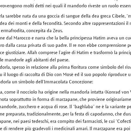
provengono molti detti nei quali il mandorlo riveste un ruolo essenz
a sarebbe nata da una goccia di sangue della dea greca Cibele, “ma
dea dei monti e della fecondità. Secondo altre rappresentazioni i
 ermafrodita, concepita da Zeus.
e dal Marocco e narra che la bella principessa Hatim aveva un cuo
naro dalla cassa privata di suo padre. Il re non ebbe comprensione 
a fece giustiziare. Allah comprese l’agire di Hatim e trasformò la pri
e mandorle agli abitanti del paese.
dorla, spesso in relazione alla prima fioritura come simbolo del ris
 fu il luogo di raccolta di Dio con Mosè ed il suo popolo riproduc
andorla un simbolo dell’Immacolata Concezione:
a, come il nocciolo ha origine nella mandorla intatta (Konrad von 
ota soprattutto in forma di marzapane, che proviene originariamen
mandorle, zucchero e acqua di rose. Il “baghlaba” ne è la variante p
e preparata, tradizionalmente, per la festa di capodanno, che dur
ane, nei paesi tedeschi, era compito dei farmacisti, le cui “Cofect
ine di rendere più gradevoli i medicinali amari. Il marzapane era p