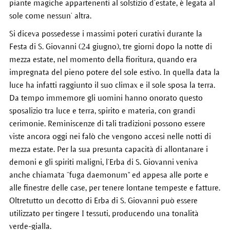
piante magiche appartenenti al solstizio d’estate, è legata al
sole come nessun’ altra.
Si diceva possedesse i massimi poteri curativi durante la
Festa di S. Giovanni (24 giugno), tre giorni dopo la notte di
mezza estate, nel momento della fioritura, quando era
impregnata del pieno potere del sole estivo. In quella data la
luce ha infatti raggiunto il suo climax e il sole sposa la terra.
Da tempo immemore gli uomini hanno onorato questo
sposalizio tra luce e terra, spirito e materia, con grandi
cerimonie. Reminiscenze di tali tradizioni possono essere
viste ancora oggi nei falò che vengono accesi nelle notti di
mezza estate. Per la sua presunta capacità di allontanare i
demoni e gli spiriti maligni, l’Erba di S. Giovanni veniva
anche chiamata “fuga daemonum" ed appesa alle porte e
alle finestre delle case, per tenere lontane tempeste e fatture.
Oltretutto un decotto di Erba di S. Giovanni può essere
utilizzato per tingere I tessuti, producendo una tonalità
verde-gialla.