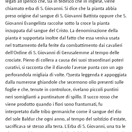
legati all’Iperico che, sia in tedesco che in inglese, viene
chiamato erba di S. Giovanni. Si dice che la pianta abbia
preso origine dal sangue di S. Giovanni Battista oppure che S.
Giovanni Evangelista raccolse sotto la croce la pianta
inzuppata dal sangue del Cristo. La denominazione della
pianta è supportata inoltre dal fatto che essa veniva usata
nel trattamento della ferite da combattimento dai cavalieri
dell’Ordine di S. Giovanni di Gerusalemme al tempo delle
crociate. Pieno di collera a causa dei suoi straordinari poteri
curativi, si racconta che il diavolo l’avesse punta con un ago
perforandola migliaia di volte. Questa leggenda è appoggiata
dalla numerose ghiandole che secernono olio presenti sulle
foglie e che, tenute in controluce, rivelano piccoli puntini
neri somiglianti a puntinature di spillo. Il succo rosso che
viene prodotto quando i fiori sono frantumati, fu
interpretato dalle tribù germaniche come il sangue del dio
del sole Baldur che ogni anno, al tempo del solstizio d’estate,
sacrificava sé stesso alla terra. L’Erba di S. Giovanni, una tra le