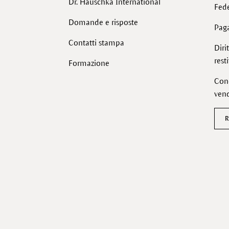
Dr. Hauschka International
Fede
Domande e risposte
Pag
Contatti stampa
Diri
rest
Formazione
Cond
vend
R
Facebook
Instagram