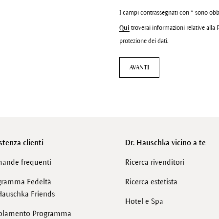
I campi contrassegnati con * sono obb
Qui
troverai informazioni relative alla 
protezione dei dati.
AVANTI
stenza clienti
Dr. Hauschka vicino a te
ande frequenti
Ricerca rivenditori
gramma Fedeltà
Ricerca estetista
Hauschka Friends
Hotel e Spa
olamento Programma