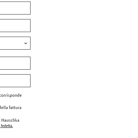
corrisponde
della fattura
r. Hauschka
fedeltà.