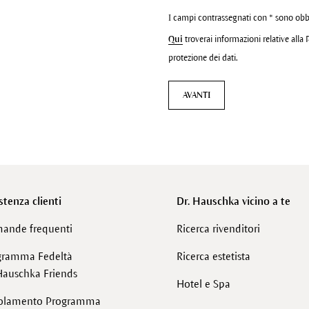
I campi contrassegnati con * sono obb
Qui
troverai informazioni relative alla 
protezione dei dati.
AVANTI
stenza clienti
Dr. Hauschka vicino a te
ande frequenti
Ricerca rivenditori
gramma Fedeltà
Ricerca estetista
Hauschka Friends
Hotel e Spa
olamento Programma