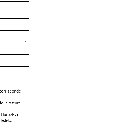
corrisponde
della fattura
r. Hauschka
fedeltà.