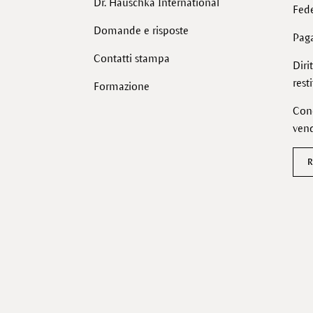
Dr. Hauschka International
Fede
Domande e risposte
Pag
Contatti stampa
Diri
rest
Formazione
Cond
vend
R
Facebook
Instagram